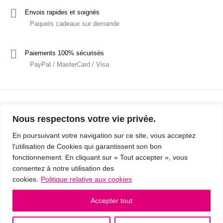
Envois rapides et soignés
Paquets cadeaux sur demande
Paiements 100% sécurisés
PayPal / MasterCard / Visa
Nous respectons votre vie privée.
En poursuivant votre navigation sur ce site, vous acceptez
l'utilisation de Cookies qui garantissent son bon
Mentions Légales
Politique de confidentialité / RGPD
fonctionnement. En cliquant sur « Tout accepter », vous
consentez à notre utilisation des
Conditions Générales de Vente
cookies.
Politique relative aux cookies
© 2019 - Cousins & Cousines
- Créé avec ♥ à Nancy par HANDCRAFTED -
Accepter tout