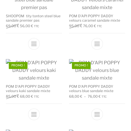
SHOOPOM tity tonton steel blue
POM D’API POPPY DADDY
sandale premier pas
velours caramel sandale mixte
Le prix initial était : 69,00 €.
Le prix actuel est : 56,00 €.
Le prix initial était : 95,00 €.
Le prix actuel est : 7
69,00
€
56,00
€
95,00
€
76,00
€
TTC
TTC
Ce produit a plusieurs variations. Les options
Ce produit a plu
PROMO !
PROMO !
POM D’API POPPY DADDY
POM D’API POPPY DADDY
velours kaki sandale mixte
velours blue sandale mixte
Le prix initial était : 85,00 €.
Le prix actuel est : 68,00 €.
Plage de prix : 68
85,00
€
68,00
€
68,00
€
–
76,00
€
TTC
TTC
Ce produit a plusieurs variations. Les options
Ce produit a plu