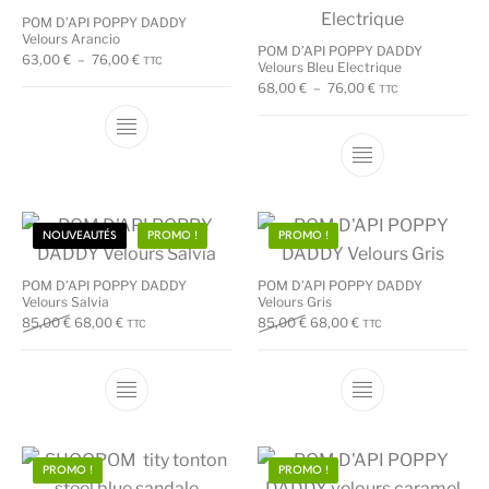
POM D’API POPPY DADDY
Velours Arancio
POM D’API POPPY DADDY
Plage de prix : 63,00 € à 76,00 €
63,00
€
–
76,00
€
TTC
Velours Bleu Electrique
Plage de prix : 68
68,00
€
–
76,00
€
TTC
Ce produit a plusieurs variations. Les options
Ce produit a plu
NOUVEAUTÉS
PROMO !
PROMO !
POM D’API POPPY DADDY
POM D’API POPPY DADDY
Velours Salvia
Velours Gris
Le prix initial était : 85,00 €.
Le prix actuel est : 68,00 €.
Le prix initial était : 85,00 €.
Le prix actuel est : 6
85,00
€
68,00
€
85,00
€
68,00
€
TTC
TTC
Ce produit a plusieurs variations. Les options
Ce produit a plu
PROMO !
PROMO !