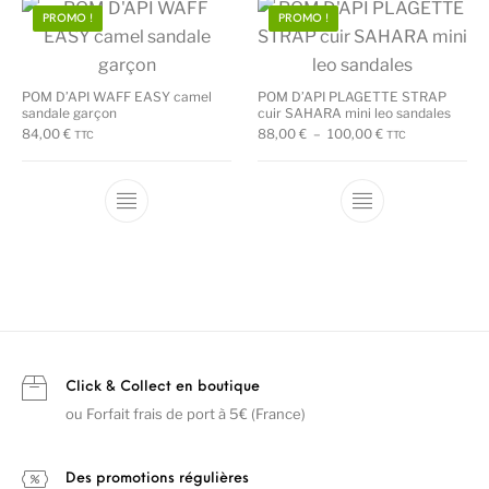
PROMO !
PROMO !
POM D’API WAFF EASY camel
POM D’API PLAGETTE STRAP
sandale garçon
cuir SAHARA mini leo sandales
Plage de prix : 8
84,00
€
88,00
€
–
100,00
€
TTC
TTC
Ce produit a plusieurs variations. Les options
Ce produit a plu
Click & Collect en boutique
ou Forfait frais de port à 5€ (France)
Des promotions régulières