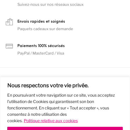
Suivez-nous sur nos réseaux sociaux
Envois rapides et soignés
Paquets cadeaux sur demande
Paiements 100% sécurisés
PayPal / MasterCard / Visa
Nous respectons votre vie privée.
En poursuivant votre navigation sur ce site, vous acceptez
l'utilisation de Cookies qui garantissent son bon
Mentions Légales
Politique de confidentialité / RGPD
fonctionnement. En cliquant sur « Tout accepter », vous
consentez à notre utilisation des
Conditions Générales de Vente
cookies.
Politique relative aux cookies
© 2019 - Cousins & Cousines
- Créé avec ♥ à Nancy par HANDCRAFTED -