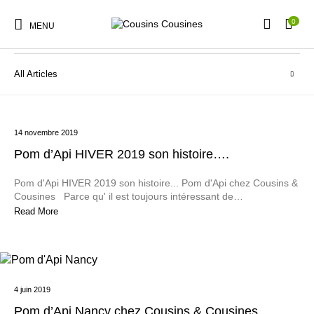
0
Actualités
MENU
All Articles
Nouveautés
Promotions
Chaussures
Vêtements Filles
14 novembre 2019
Pom d’Api HIVER 2019 son histoire….
Pom d'Api HIVER 2019 son histoire... Pom d'Api chez Cousins &
Vêtements Garçons
Accessoires
Cadeaux
Nos Marques
Cousines Parce qu' il est toujours intéressant de…
Read More
4 juin 2019
Pom d’Api Nancy chez Cousins & Cousines