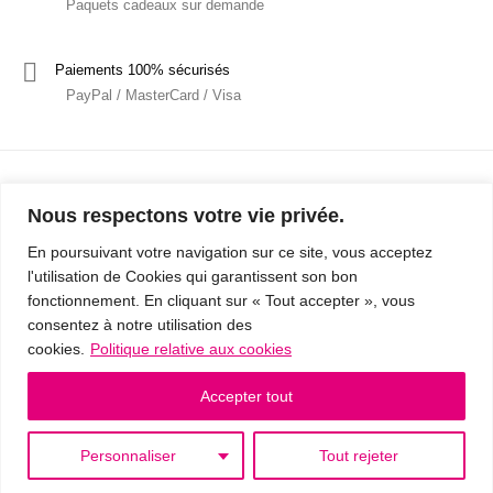
Paquets cadeaux sur demande
Paiements 100% sécurisés
PayPal / MasterCard / Visa
Nous respectons votre vie privée.
En poursuivant votre navigation sur ce site, vous acceptez
l'utilisation de Cookies qui garantissent son bon
Mentions Légales
Politique de confidentialité / RGPD
fonctionnement. En cliquant sur « Tout accepter », vous
consentez à notre utilisation des
Conditions Générales de Vente
cookies.
Politique relative aux cookies
© 2019 - Cousins & Cousines
- Créé avec ♥ à Nancy par HANDCRAFTED -
Accepter tout
Personnaliser
Tout rejeter