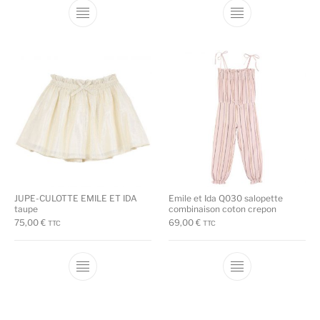
Ce produit a plusieurs variations. Les options
Ce produit a plu
JUPE-CULOTTE EMILE ET IDA
Emile et Ida Q030 salopette
taupe
combinaison coton crepon
75,00
€
69,00
€
TTC
TTC
Ce produit a plusieurs variations. Les options
Ce produit a plu