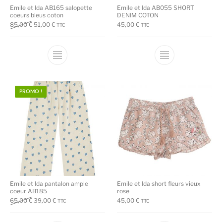
Emile et Ida AB165 salopette
Emile et Ida AB055 SHORT
coeurs bleus coton
DENIM COTON
Le prix initial était : 85,00 €.
Le prix actuel est : 51,00 €.
85,00
€
51,00
€
45,00
€
TTC
TTC
Ce produit a plusieurs variations. Les options
Ce produit a plu
PROMO !
Emile et Ida pantalon ample
Emile et Ida short fleurs vieux
coeur AB185
rose
Le prix initial était : 65,00 €.
Le prix actuel est : 39,00 €.
65,00
€
39,00
€
45,00
€
TTC
TTC