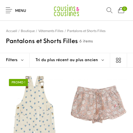
0
MENU
Accueil
/
Boutique
/
Vêtements Filles
/
Pantalons et Shorts Filles
Pantalons et Shorts Filles
6 items
Nouveautés
Promotions
Chaussures
Vêtements Filles
Filters
Tri du plus récent au plus ancien
Vêtements
Accessoires
Cadeaux
Nos Marques
PROMO !
Garçons