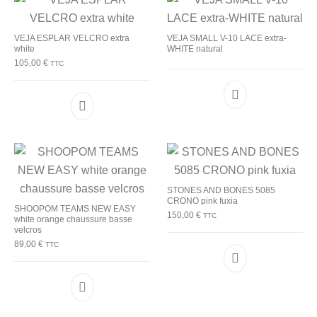
VEJA ESPLAR VELCRO extra
VEJA SMALL V-10 LACE extra-
white
WHITE natural
105,00
€
TTC
Ce produit a plusieurs variations. Les options p
STONES AND BONES 5085
CRONO pink fuxia
SHOOPOM TEAMS NEW EASY
150,00
€
TTC
white orange chaussure basse
velcros
89,00
€
TTC
Ce produit a plu
Ce produit a plusieurs variations. Les options p