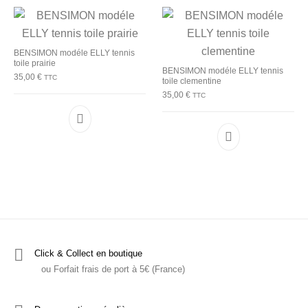
BENSIMON modéle ELLY tennis
toile prairie
BENSIMON modéle ELLY tennis
35,00
€
TTC
toile clementine
35,00
€
TTC
Ce produit a plusieurs variations. Les options p
Ce produit a plu
Click & Collect en boutique
ou Forfait frais de port à 5€ (France)