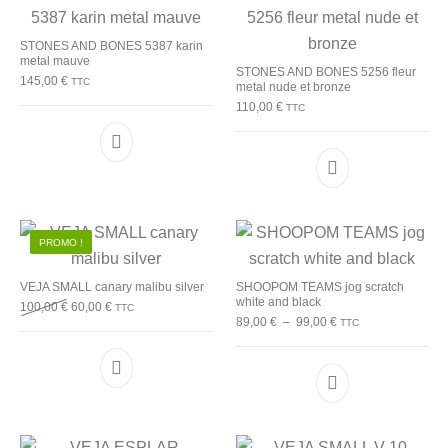
STONES AND BONES 5387 karin
metal mauve
STONES AND BONES 5256 fleur
145,00
€
TTC
metal nude et bronze
110,00
€
TTC
Ce produit a plusieurs variations. Les options p
Ce produit a plu
PROMO !
VEJA SMALL canary malibu silver
SHOOPOM TEAMS jog scratch
white and black
Le prix initial était : 100,00 €.
Le prix actuel est : 60,00 €.
100,00
€
60,00
€
TTC
Plage de prix : 89,00
89,00
€
–
99,00
€
TTC
Ce produit a plusieurs variations. Les options p
Ce produit a plu