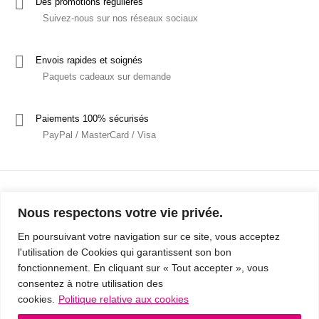
Des promotions régulières
Suivez-nous sur nos réseaux sociaux
Envois rapides et soignés
Paquets cadeaux sur demande
Paiements 100% sécurisés
PayPal / MasterCard / Visa
Nous respectons votre vie privée.
En poursuivant votre navigation sur ce site, vous acceptez
l'utilisation de Cookies qui garantissent son bon
Mentions Légales
Politique de confidentialité / RGPD
fonctionnement. En cliquant sur « Tout accepter », vous
consentez à notre utilisation des
Conditions Générales de Vente
cookies.
Politique relative aux cookies
© 2019 - Cousins & Cousines