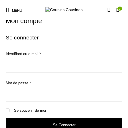
0
MENU
Mon compte
Se connecter
Obligatoire
Nouveautés
Promotions
Chaussures
Vêtements Filles
Identifiant ou e-mail
*
Vêtements Garçons
Accessoires
Cadeaux
Nos Marques
Obligatoire
Mot de passe
*
Se souvenir de moi
Se Connecter