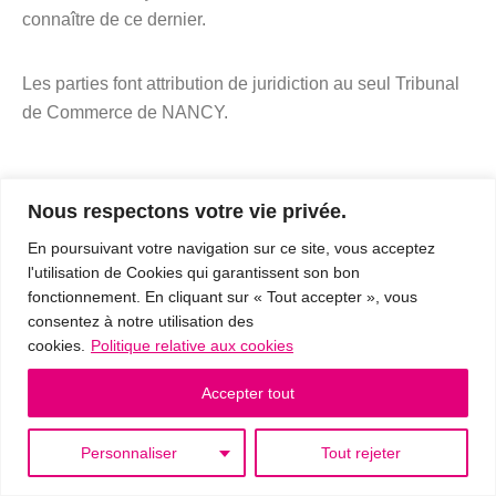
connaître de ce dernier.
Les parties font attribution de juridiction au seul Tribunal
de Commerce de NANCY.
Nous respectons votre vie privée.
Responsabilité
En poursuivant votre navigation sur ce site, vous acceptez
l'utilisation de Cookies qui garantissent son bon
La SARLU ORINIE n’est tenue que d’une obligation de
fonctionnement. En cliquant sur « Tout accepter », vous
consentez à notre utilisation des
moyen dans le cadre de la vente en ligne de ses produits
cookies.
Politique relative aux cookies
par le biais du présent site internet.
Accepter tout
Sa responsabilité ne pourra en aucun cas être engagée
pour un dommage résultant de l’utilisation du réseau
Personnaliser
Tout rejeter
internet, telles que perte de données, intrusion, virus,