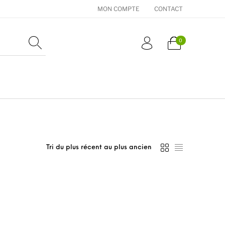
MON COMPTE
CONTACT
0
essoires
Cadeaux
Nos Marques
ent être choisies sur la page du produit
urs variations. Les options peuvent être choisies sur la page d