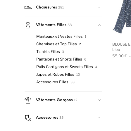
281
Chaussures
58
Vêtements Filles
Manteaux et Vestes Filles
1
Chemises et Top Filles
BLOUSE EM
2
bleu
T-shirts Filles
3
55,00
€
Pantalons et Shorts Filles
6
Pulls Cardigans et Sweats Filles
4
Jupes et Robes Filles
10
Accessoires Filles
33
12
Vêtements Garçons
35
Accessoires