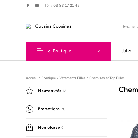
Tél. : 03 83 17 21 45
e-Boutique
Julie
Nouveautés
Promotions
Chauss
Accueil
/
Boutique
/
Vêtements Filles
/
Chemises et Top Filles
Chemi
12
Nouveautés
78
Promotions
0
Non classé