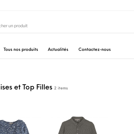
Tous nos produits
Actualités
Contactez-nous
ures
Vêtements Filles
Vêtements Garçons
Acc
ses et Top Filles
2 items
Ce produit a plusieurs variations. Les options peuv
Ce produit a plusie