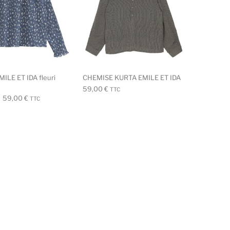
ILE ET IDA fleuri
CHEMISE KURTA EMILE ET IDA
59,00
€
TTC
Plage de prix : 55,00 € à 59,00 €
–
59,00
€
TTC