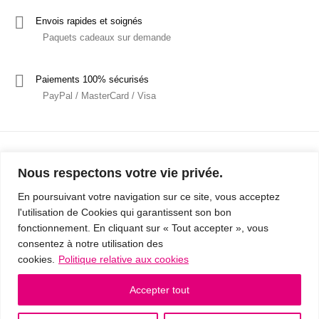
Envois rapides et soignés
Paquets cadeaux sur demande
Paiements 100% sécurisés
PayPal / MasterCard / Visa
Nous respectons votre vie privée.
En poursuivant votre navigation sur ce site, vous acceptez
l'utilisation de Cookies qui garantissent son bon
Mentions Légales
Politique de confidentialité / RGPD
fonctionnement. En cliquant sur « Tout accepter », vous
consentez à notre utilisation des
Conditions Générales de Vente
cookies.
Politique relative aux cookies
© 2019 - Cousins & Cousines
- Créé avec ♥ à Nancy par HANDCRAFTED -
Accepter tout