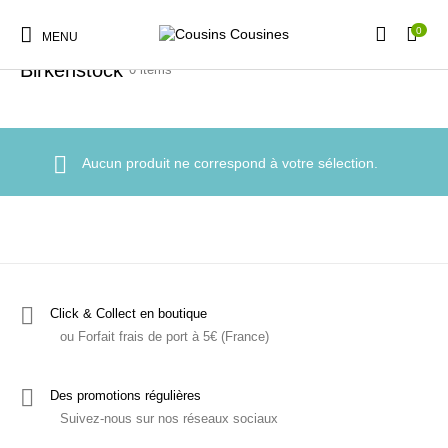
0
Accueil
/
Boutique
/
Nos Marques
/
Chaussures
/
Birkenstock
MENU
Birkenstock
0 items
Aucun produit ne correspond à votre sélection.
Nouveautés
Promotions
Chaussures
Vêtements Filles
Vêtements Garçons
Accessoires
Cadeaux
Nos Marques
Click & Collect en boutique
ou Forfait frais de port à 5€ (France)
Des promotions régulières
Suivez-nous sur nos réseaux sociaux