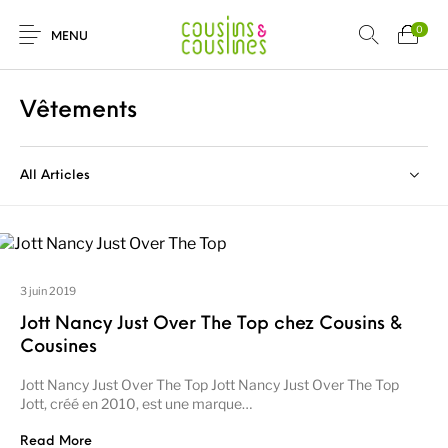
0
MENU
Vêtements
All Articles
Nouveautés
Promotions
Chaussures
Vêtements Filles
Vêtements
Accessoires
Cadeaux
Nos Marques
Garçons
3 juin 2019
Jott Nancy Just Over The Top chez Cousins &
Cousines
Jott Nancy Just Over The Top Jott Nancy Just Over The Top
Jott, créé en 2010, est une marque…
Read More