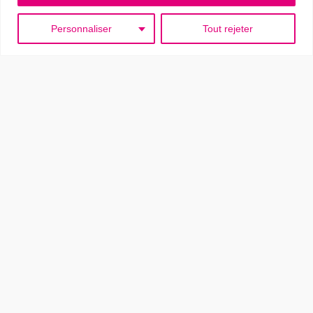
Personnaliser
Tout rejeter
Click & Collect en boutique
ou Forfait frais de port à 5€ (France)