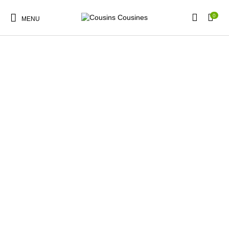
0
MENU
Nouveautés
Promotions
Chaussures
Vêtements Filles
Vêtements Garçons
Accessoires
Cadeaux
Nos Marques