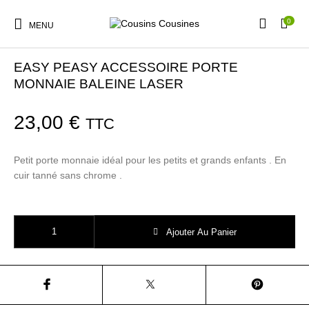
0
MENU
Accueil
/
Boutique
/
Cadeaux
EASY PEASY ACCESSOIRE PORTE
MONNAIE BALEINE LASER
23,00
€
TTC
Nouveautés
Promotions
Chaussures
Vêtements Filles
Petit porte monnaie idéal pour les petits et grands enfants . En
cuir tanné sans chrome .
Vêtements Garçons
Accessoires
Cadeaux
Nos Marques
quantité de EASY PEASY ACCESSOIRE PORTE MONNAIE BALEINE 
Ajouter Au Panier