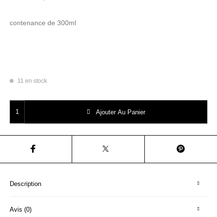
contenance de 300ml
11 en stock
quantité de COLLONIL imperméabilisant Carbon Pro
Ajouter Au Panier
Description
Avis (0)