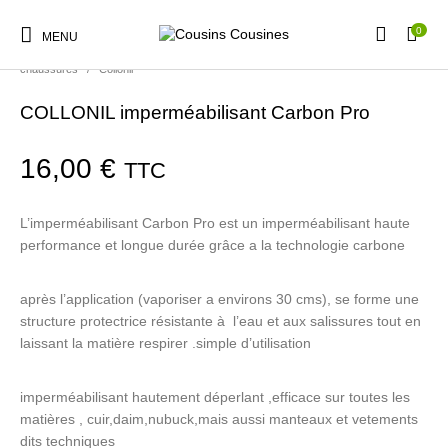
0
MENU
Accueil
/
Boutique
/
Nos Marques
/
Produits d'entretien pour
chaussures
/
Collonil
COLLONIL imperméabilisant Carbon Pro
16,00
€
TTC
Nouveautés
Promotions
Chaussures
Vêtements Filles
L’imperméabilisant Carbon Pro est un imperméabilisant haute
performance et longue durée grâce a la technologie carbone
Vêtements Garçons
Accessoires
Cadeaux
Nos Marques
après l’application (vaporiser a environs 30 cms), se forme une
structure protectrice résistante à l’eau et aux salissures tout en
laissant la matière respirer .simple d’utilisation
imperméabilisant hautement déperlant ,efficace sur toutes les
matières , cuir,daim,nubuck,mais aussi manteaux et vetements
dits techniques