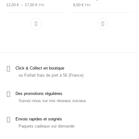
Plage de prix : 12,00 € à 17,00 €
12,00
€
–
17,00
€
6,00
€
TTC
TTC
Ce produit a plusieurs variations. Les options p
Click & Collect en boutique
ou Forfait frais de port à 5€ (France)
Des promotions régulières
Suivez-nous sur nos réseaux sociaux
Envois rapides et soignés
Paquets cadeaux sur demande