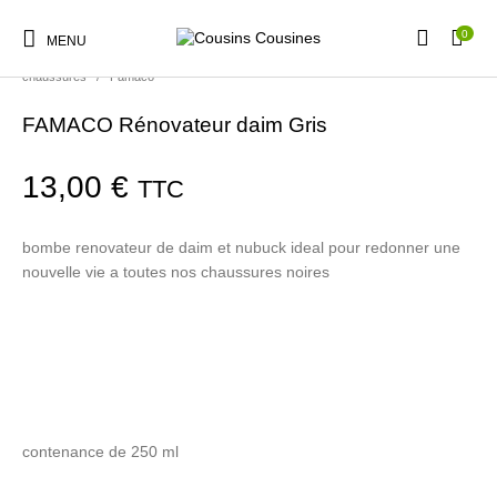
0
MENU
Accueil
/
Boutique
/
Nos Marques
/
Produits d'entretien pour
chaussures
/
Famaco
FAMACO Rénovateur daim Gris
13,00
€
TTC
Nouveautés
Promotions
Chaussures
Vêtements Filles
bombe renovateur de daim et nubuck ideal pour redonner une
nouvelle vie a toutes nos chaussures noires
Vêtements Garçons
Accessoires
Cadeaux
Nos Marques
contenance de 250 ml