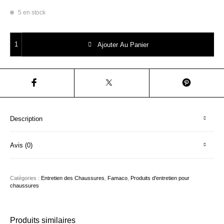
5 en stock
quantité de FAMACO Rénovateur daim Gris
Ajouter Au Panier
Description
Avis (0)
Catégories :
Entretien des Chaussures
,
Famaco
,
Produits d'entretien pour
chaussures
Produits similaires