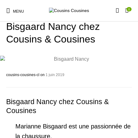
0
CHAUSSURES
NOS MARQUES
MENU
Bisgaard Nancy chez
Cousins & Cousines
Nouveautés
Promotions
Chaussures
Vêtements Filles
cousins-cousines-cl
on
1 juin 2019
Vêtements Garçons
Accessoires
Cadeaux
Nos Marques
Bisgaard Nancy chez Cousins &
Cousines
Marianne Bisgaard est une passionnée de
la chaussure.