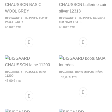
BISGAARD CHAUSSON BASIC
BISGAARD CHAUSSON ballerine
WOOL GREY
cuir silver 12313
45,00
€
48,00
€
TTC
TTC
Ce produit a plusieurs variations. Les options p
Ce produit a plu
BISGAARD CHAUSSON laine
BISGAARD boots MAIA fourrées
11200
155,00
€
TTC
45,00
€
TTC
Ce produit a plu
Ce produit a plusieurs variations. Les options p