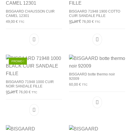
BISGAARD CHAUSSON CUIR
BISGAARD 71948 1900 COTTO
CAMEL 12301
CUIR SANDALE FILLE
Le prix initial était : 95,00 €.
Le prix actuel est : 76,0
49,00
€
95,00
€
76,00
€
TTC
TTC
Ce produit a plusieurs variations. Les options p
Ce produit a plu
PROMO !
BISGAARD botte thermo noir
92009
BISGAARD 71948 1000 CUIR
60,00
€
TTC
NOIR SANDALE FILLE
Le prix initial était : 95,00 €.
Le prix actuel est : 76,00 €.
95,00
€
76,00
€
TTC
Ce produit a plu
Ce produit a plusieurs variations. Les options p