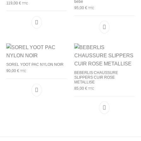
bébé
119,00
€
TTC
95,00
€
TTC
Ce produit a plusieurs variations. Les options p
Ce produit a plu
SOREL YOOT PAC NYLON NOIR
90,00
€
TTC
BEBERLIS CHAUSSURE
SLIPPERS CUIR ROSE
METALLISE
85,00
€
TTC
Ce produit a plusieurs variations. Les options p
Ce produit a plu