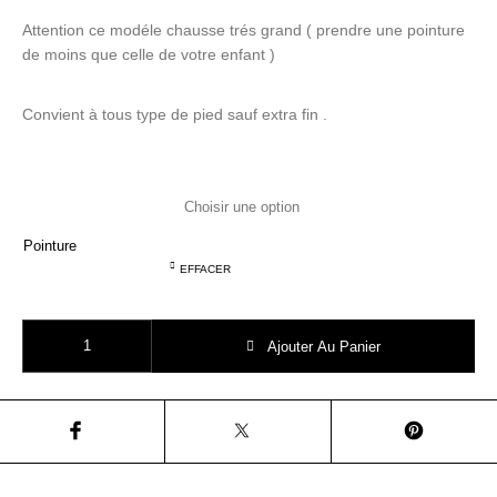
Attention ce modéle chausse trés grand ( prendre une pointure
de moins que celle de votre enfant )
Convient à tous type de pied sauf extra fin .
Pointure
EFFACER
quantité de BEBERLIS CHAUSSURE babys leopard 21090
Ajouter Au Panier