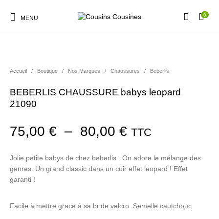
0
MENU
Accueil
/
Boutique
/
Nos Marques
/
Chaussures
/
Beberlis
BEBERLIS CHAUSSURE babys leopard
Nouveautés
Promotions
Chaussures
Vêtements Filles
21090
Plage de prix :
75,00
€
–
80,00
€
TTC
Vêtements Garçons
Accessoires
Cadeaux
Nos Marques
Jolie petite babys de chez beberlis . On adore le mélange des
genres. Un grand classic dans un cuir effet leopard ! Effet
garanti !
Facile à mettre grace à sa bride velcro. Semelle cautchouc