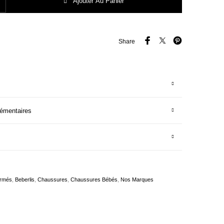
Ajouter Au Panier
Share
lémentaires
ermés
,
Beberlis
,
Chaussures
,
Chaussures Bébés
,
Nos Marques