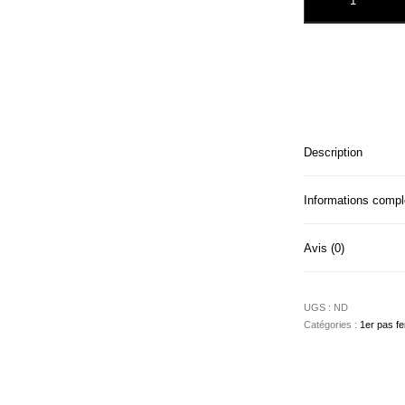
Description
Informations comp
Avis (0)
UGS :
ND
Catégories :
1er pas f