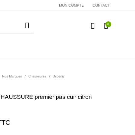
MON COMPTE
CONTACT
0
essoires
Cadeaux
Nos Marques
Nos Marques
/
Chaussures
/
Beberlis
AUSSURE premier pas cuir citron
TTC