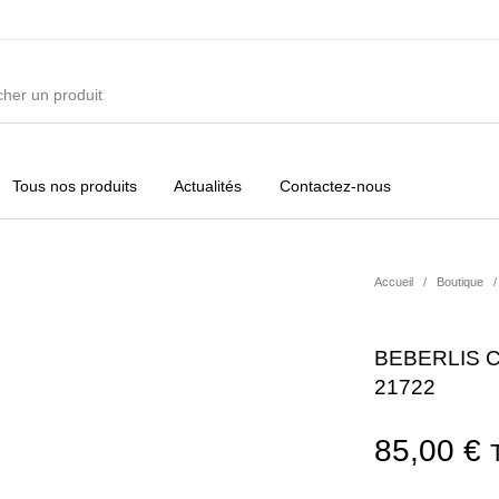
Tous nos produits
Actualités
Contactez-nous
ures
Vêtements Filles
Vêtements Garçons
Acc
Accueil
/
Boutique
/
BEBERLIS CH
21722
85,00
€