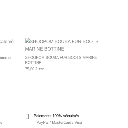
produit
tions peuvent être choisies sur la page du produit
Ce produit a plusieurs variations. Les options peuvent être ch
Ce produit a plusie
omé or
SHOOPOM BOUBA FUR BOOTS MARINE
BOTTINE
75,00
€
TTC
Paiements 100% sécurisés
de
PayPal / MasterCard / Visa