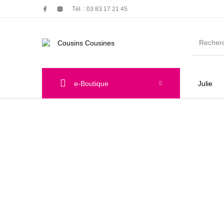
Tél. : 03 83 17 21 45
e-Boutique
Julie
Nouveautés
Promotions
Chauss