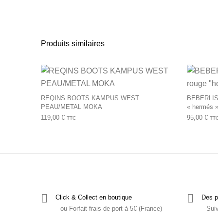
Produits similaires
Ce produit a plusie
REQINS BOOTS KAMPUS WEST
BEBERLIS
PEAU/METAL MOKA
« hermés 
119,00
€
95,00
€
TTC
TT
Click & Collect en boutique
Des p
ou Forfait frais de port à 5€ (France)
Sui