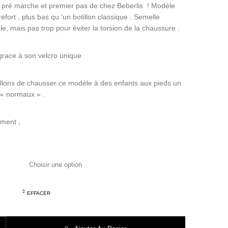
e pré marche et premier pas de chez Beberlis ! Modéle
fort , plus bas qu ‘un botillon classique . Semelle
e, mais pas trop pour éviter la torsion de la chaussure .
grace à son velcro unique
llons de chausser ce modèle à des enfants aux pieds un
 « normaux » .
ment ,
EFFACER
LIS CHAUSSURE premier pas cuir citron 21722