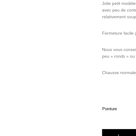
Jolie petit modél
avec peu de contre
relativement soupl
Fermeture facile 
Nous vous consei
peu » ronds » ou
Chausse normale
Pointure
quantité de BEBER