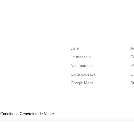
Julie
Ac
Le magasin
C
Nos marques
F
Carte cadeaux
Li
Google Maps
S
Conditions Générales de Vente