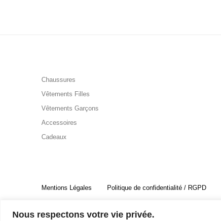
Chaussures
Vêtements Filles
Vêtements Garçons
Accessoires
Cadeaux
Mentions Légales
Politique de confidentialité / RGPD
© 2019 - Cousins & Cousines
Nous respectons votre vie privée.
- Créé avec ♥ à Nancy par HANDCRAFTED -