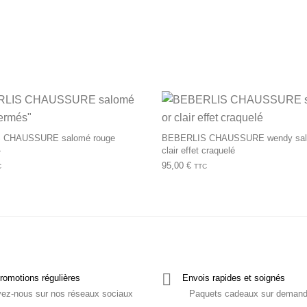
urs variations. Les options peuvent être choisies sur la page du 
Ce produit a plusieurs variations. Les op
 CHAUSSURE salomé rouge
BEBERLIS CHAUSSURE wendy sal
»
clair effet craquelé
95,00
€
C
TTC
romotions régulières
Envois rapides et soignés
vez-nous sur nos réseaux sociaux
Paquets cadeaux sur deman