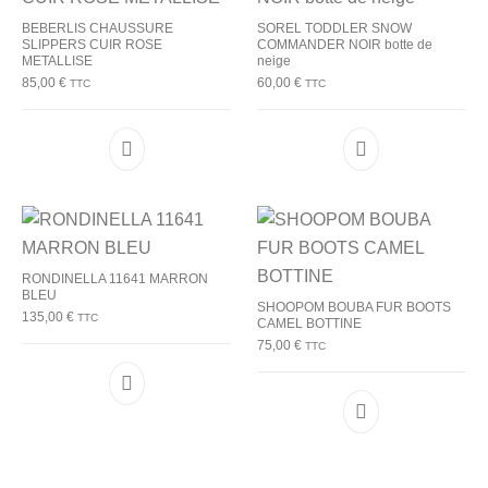
BEBERLIS CHAUSSURE
SOREL TODDLER SNOW
SLIPPERS CUIR ROSE
COMMANDER NOIR botte de
METALLISE
neige
85,00
€
60,00
€
TTC
TTC
Ce produit a plusieurs variations. Les options p
Ce produit a plu
RONDINELLA 11641 MARRON
BLEU
SHOOPOM BOUBA FUR BOOTS
135,00
€
TTC
CAMEL BOTTINE
75,00
€
TTC
Ce produit a plusieurs variations. Les options p
Ce produit a plu