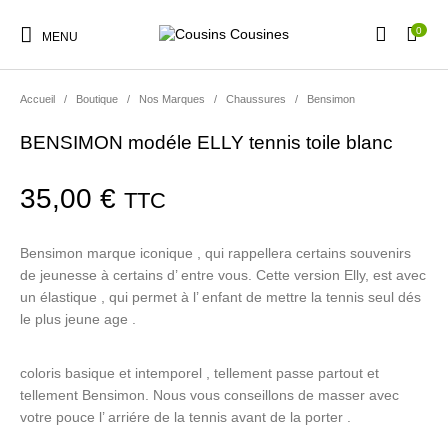
0
MENU
Accueil
/
Boutique
/
Nos Marques
/
Chaussures
/
Bensimon
BENSIMON modéle ELLY tennis toile blanc
Nouveautés
Promotions
Chaussures
Vêtements Filles
35,00
€
TTC
Bensimon marque iconique , qui rappellera certains souvenirs
Vêtements Garçons
Accessoires
Cadeaux
Nos Marques
de jeunesse à certains d’ entre vous. Cette version Elly, est avec
un élastique , qui permet à l’ enfant de mettre la tennis seul dés
le plus jeune age .
coloris basique et intemporel , tellement passe partout et
tellement Bensimon. Nous vous conseillons de masser avec
votre pouce l’ arriére de la tennis avant de la porter .