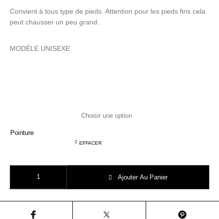
Convient à tous type de pieds. Attention pour les pieds fins cela
peut chausser un peu grand .
MODÈLE UNISEXE
Pointure
EFFACER
quantité de BENSIMON modéle ELLY tennis toile blanc
Ajouter Au Panier