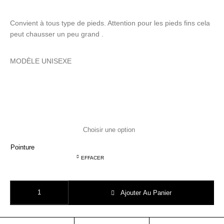
Convient à tous type de pieds. Attention pour les pieds fins cela
peut chausser un peu grand .
MODÈLE UNISEXE
Pointure
EFFACER
quantité de BENSIMON modéle ELLY tennis toile vert KAKI
Ajouter Au Panier