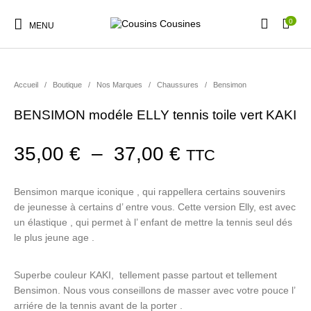
0
MENU
Accueil
/
Boutique
/
Nos Marques
/
Chaussures
/
Bensimon
BENSIMON modéle ELLY tennis toile vert KAKI
Nouveautés
Promotions
Chaussures
Vêtements Filles
Plage de prix :
35,00
€
–
37,00
€
TTC
Vêtements Garçons
Accessoires
Cadeaux
Nos Marques
Bensimon marque iconique , qui rappellera certains souvenirs
de jeunesse à certains d’ entre vous. Cette version Elly, est avec
un élastique , qui permet à l’ enfant de mettre la tennis seul dés
le plus jeune age .
Superbe couleur KAKI, tellement passe partout et tellement
Bensimon. Nous vous conseillons de masser avec votre pouce l’
arriére de la tennis avant de la porter .