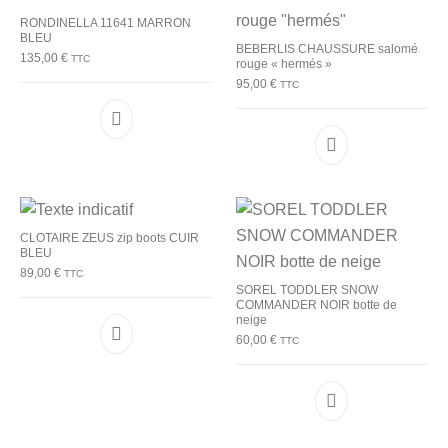
RONDINELLA 11641 MARRON
BLEU
BEBERLIS CHAUSSURE salomé
135,00
€
TTC
rouge « hermés »
95,00
€
TTC
Ce produit a plusieurs variations. Les options p
Ce produit a plu
CLOTAIRE ZEUS zip boots CUIR
BLEU
89,00
€
TTC
SOREL TODDLER SNOW
COMMANDER NOIR botte de
neige
60,00
€
TTC
Ce produit a plusieurs variations. Les options p
Ce produit a plu