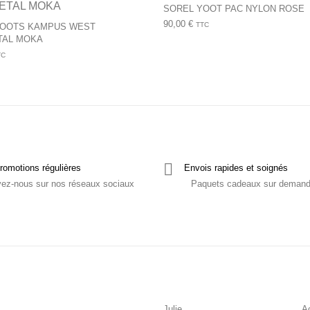
SOREL YOOT PAC NYLON ROSE
90,00
€
TTC
BOOTS KAMPUS WEST
TAL MOKA
TC
romotions régulières
Envois rapides et soignés
vez-nous sur nos réseaux sociaux
Paquets cadeaux sur deman
Julie
Ac