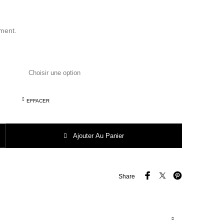
ment.
EFFACER
GAARD CHAUSSURE MONTANTE havana camel
Ajouter Au Panier
Share