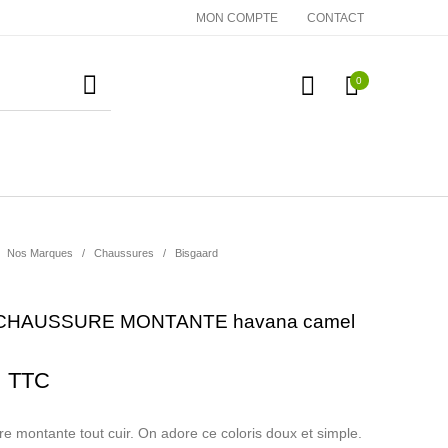
MON COMPTE
CONTACT
0
essoires
Cadeaux
Nos Marques
Nos Marques
/
Chaussures
/
Bisgaard
CHAUSSURE MONTANTE havana camel
TTC
 montante tout cuir. On adore ce coloris doux et simple.