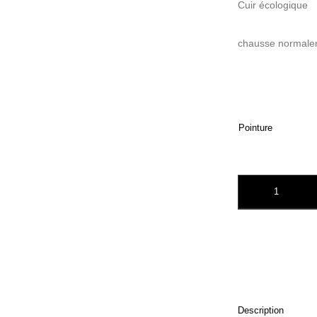
Cuir écologique
chausse normale
Pointure
quantité de BIS
Description