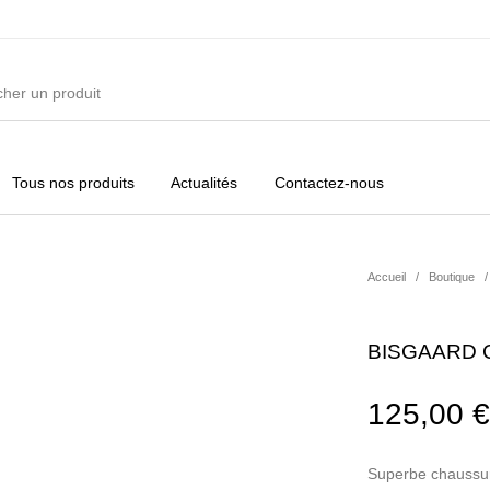
Tous nos produits
Actualités
Contactez-nous
ures
Vêtements Filles
Vêtements Garçons
Acc
Accueil
/
Boutique
/
BISGAARD 
125,00
€
Superbe chaussure