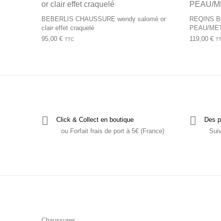
BEBERLIS CHAUSSURE wendy salomé or
REQINS 
clair effet craquelé
PEAU/ME
95,00
€
119,00
€
TTC
T
Click & Collect en boutique
Des p
ou Forfait frais de port à 5€ (France)
Sui
Chaussures