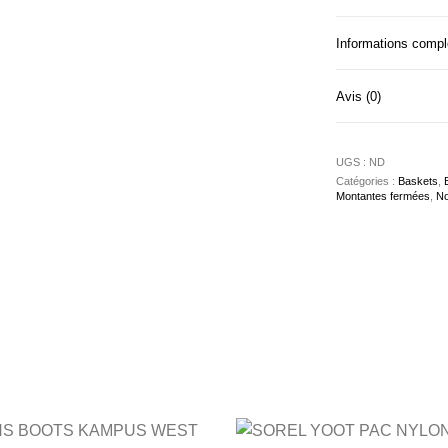
Informations comp
Avis (0)
UGS :
ND
Catégories :
Baskets
,
Montantes fermées
,
No
urs variations. Les options peuvent être choisies sur la page du 
Ce produit a plusieurs variations. Les op