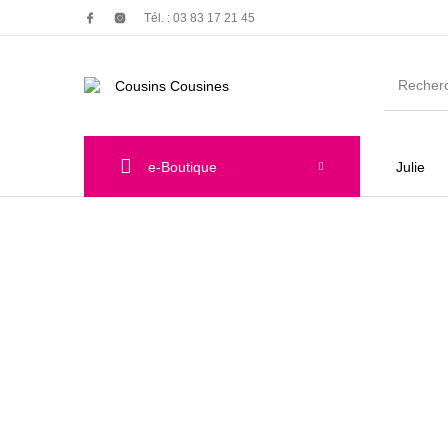
Tél. : 03 83 17 21 45
e-Boutique
Julie
Nouveautés
Promotions
Chauss