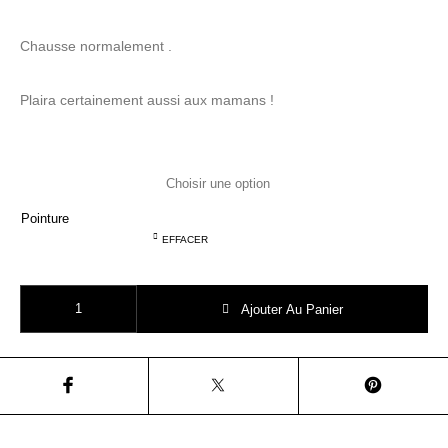
Chausse normalement .
Plaira certainement aussi aux mamans !
Pointure
EFFACER
quantité de CLOTAIRE BY POM D'API hera cover laminato olive
Ajouter Au Panier