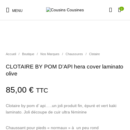
0
MENU
Accueil
/
Boutique
/
Nos Marques
/
Chaussures
/
Clotaire
Nouveautés
Promotions
Chaussures
Vêtements Filles
CLOTAIRE BY POM D’API hera cover laminato
olive
Vêtements Garçons
Accessoires
Cadeaux
Nos Marques
85,00
€
TTC
Clotaire by pom d’ api…..un joli produit fin, épuré et vert kaki
laminato. Joli découpe de cuir ultra féminine
Chaussant pour pieds « normaux » à un peu rond