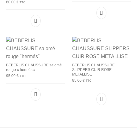
80,00
€
TTC
Ce produit a plu
Ce produit a plusieurs variations. Les options p
BEBERLIS CHAUSSURE salomé
BEBERLIS CHAUSSURE
rouge « hermés »
SLIPPERS CUIR ROSE
METALLISE
95,00
€
TTC
85,00
€
TTC
Ce produit a plusieurs variations. Les options p
Ce produit a plu