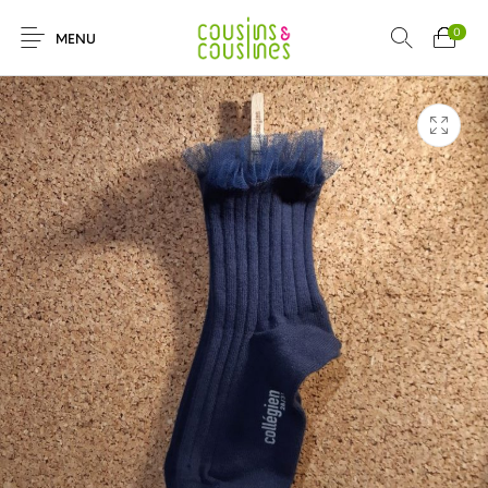
0
MENU
Nouveautés
Promotions
Chaussures
Vêtements Filles
Vêtements
Accessoires
Cadeaux
Nos Marques
Garçons