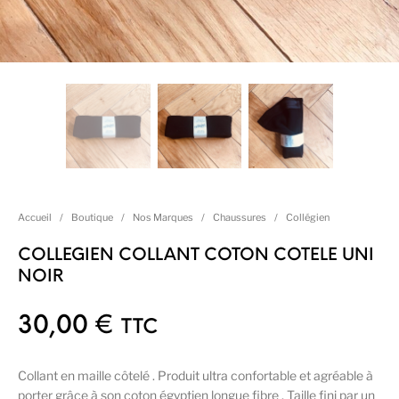
Accueil
/
Boutique
/
Nos Marques
/
Chaussures
/
Collégien
COLLEGIEN COLLANT COTON COTELE UNI
NOIR
30,00
€
TTC
Collant en maille côtelé . Produit ultra confortable et agréable à
porter grâce à son coton égyptien longue fibre . Taille fini par un