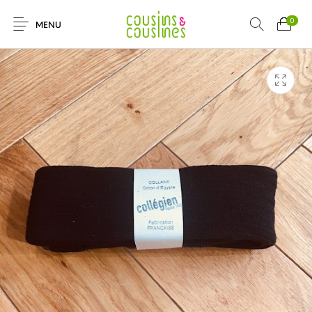
0
MENU
Nouveautés
Promotions
Chaussures
Vêtements Filles
Vêtements
Accessoires
Cadeaux
Nos Marques
Garçons