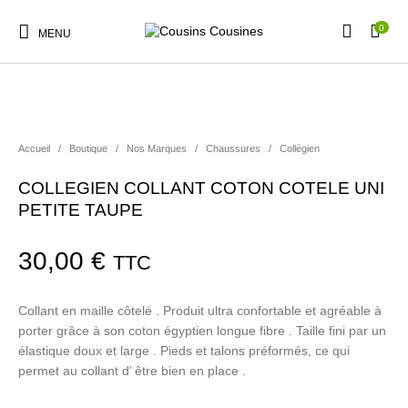
0
MENU
Accueil
/
Boutique
/
Nos Marques
/
Chaussures
/
Collégien
Nouveautés
Promotions
Chaussures
Vêtements Filles
COLLEGIEN COLLANT COTON COTELE UNI
PETITE TAUPE
Vêtements Garçons
Accessoires
Cadeaux
Nos Marques
30,00
€
TTC
Collant en maille côtelé . Produit ultra confortable et agréable à
porter grâce à son coton égyptien longue fibre . Taille fini par un
élastique doux et large . Pieds et talons préformés, ce qui
permet au collant d’ être bien en place .