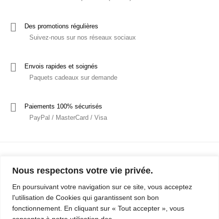
Des promotions régulières
Suivez-nous sur nos réseaux sociaux
Envois rapides et soignés
Paquets cadeaux sur demande
Paiements 100% sécurisés
PayPal / MasterCard / Visa
Nous respectons votre vie privée.
En poursuivant votre navigation sur ce site, vous acceptez
l'utilisation de Cookies qui garantissent son bon
Mentions Légales
Politique de confidentialité / RGPD
fonctionnement. En cliquant sur « Tout accepter », vous
consentez à notre utilisation des