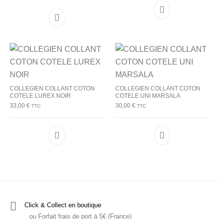
Ce produit a plusieurs variations. Les options p
COLLEGIEN COLLANT COTON
COLLEGIEN COLLANT COTON
COTELE LUREX NOIR
COTELE UNI MARSALA
33,00
€
30,00
€
TTC
TTC
Ce produit a plusieurs variations. Les options p
Ce produit a plu
Click & Collect en boutique
ou Forfait frais de port à 5€ (France)