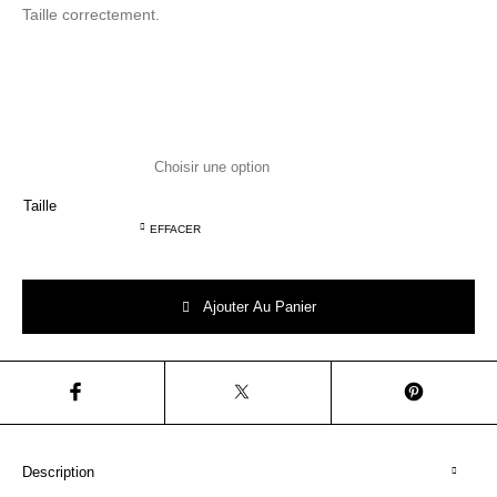
Taille correctement.
Taille
EFFACER
quantité de COLLEGIEN COLLANT COTON COTELE UNI PETITE TAUP
Ajouter Au Panier
Description