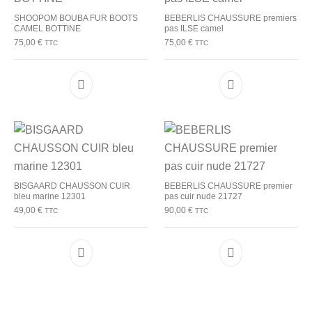
SHOOPOM BOUBA FUR BOOTS
BEBERLIS CHAUSSURE premiers
CAMEL BOTTINE
pas ILSE camel
75,00
€
75,00
€
TTC
TTC
Ce produit a plusieurs variations. Les options p
Ce produit a plu
BISGAARD CHAUSSON CUIR
BEBERLIS CHAUSSURE premier
bleu marine 12301
pas cuir nude 21727
49,00
€
90,00
€
TTC
TTC
Ce produit a plusieurs variations. Les options p
Ce produit a plu