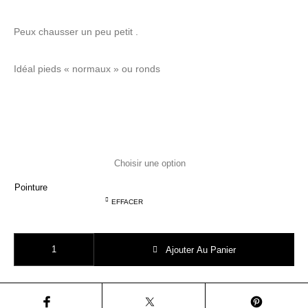
Peux chausser un peu petit .
Idéal pieds « normaux » ou ronds
Pointure
EFFACER
quantité de EASY PEASY my BLUBLU mouse nub camel AJZ82A 24
Ajouter Au Panier