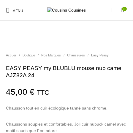
0
MENU
Accueil
/
Boutique
/
Nos Marques
/
Chaussures
/
Easy Peasy
Nouveautés
Promotions
Chaussures
Vêtements Filles
EASY PEASY my BLUBLU mouse nub camel
AJZ82A 24
Vêtements Garçons
Accessoires
Cadeaux
Nos Marques
45,00
€
TTC
Chausson tout en cuir écologique tanné sans chrome.
Chaussons souples et confortables. Joli cuir nubuck camel avec
motif souris que l’ on adore