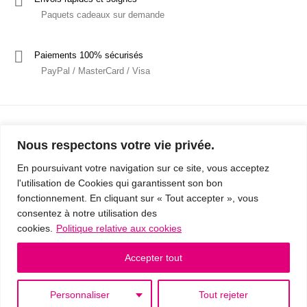
Paquets cadeaux sur demande
Paiements 100% sécurisés
PayPal / MasterCard / Visa
Nous respectons votre vie privée.
En poursuivant votre navigation sur ce site, vous acceptez
l'utilisation de Cookies qui garantissent son bon
Mentions Légales
Politique de confidentialité / RGPD
fonctionnement. En cliquant sur « Tout accepter », vous
consentez à notre utilisation des
Conditions Générales de Vente
cookies.
Politique relative aux cookies
© 2019 - Cousins & Cousines
- Créé avec ♥ à Nancy par HANDCRAFTED -
Accepter tout
Personnaliser
Tout rejeter