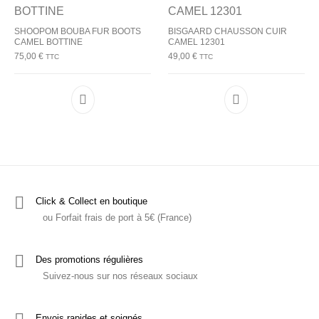
SHOOPOM BOUBA FUR BOOTS
BISGAARD CHAUSSON CUIR
CAMEL BOTTINE
CAMEL 12301
75,00
€
49,00
€
TTC
TTC
Ce produit a plusieurs variations. Les options p
Ce produit a plu
Click & Collect en boutique
ou Forfait frais de port à 5€ (France)
Des promotions régulières
Suivez-nous sur nos réseaux sociaux
Envois rapides et soignés