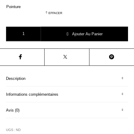
Pointure
EFFACER
quantité de CLOTAIRE CHLORIS ZIP BOOTS bordeaux
Ajouter Au Panier
Description
Informations complémentaires
Avis (0)
UGS :
ND