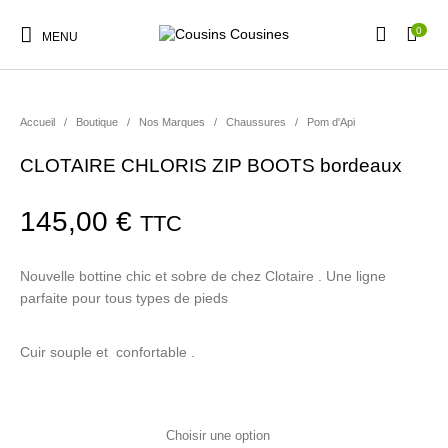
0
MENU
Accueil
/
Boutique
/
Nos Marques
/
Chaussures
/
Pom d'Api
CLOTAIRE CHLORIS ZIP BOOTS bordeaux
Nouveautés
Promotions
Chaussures
Vêtements Filles
145,00
€
TTC
Vêtements Garçons
Accessoires
Cadeaux
Nos Marques
Nouvelle bottine chic et sobre de chez Clotaire . Une ligne
parfaite pour tous types de pieds
Cuir souple et confortable .