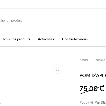
Tous nos produits
Actualités
Contactez-nous
ures
Vêtements Filles
Vêtements Garçons
Acc
Accueil
/
Boutique
POM D’API 
75,00
€
Poppy Air Pur Str