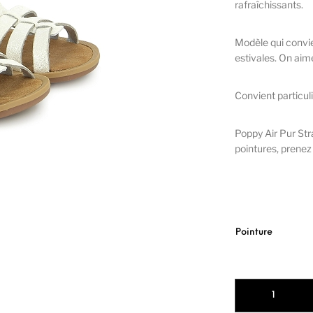
rafraîchissants.
Modèle qui convi
estivales. On aime
Convient particul
Poppy Air Pur Str
pointures, prenez 
Pointure
quantité de POM