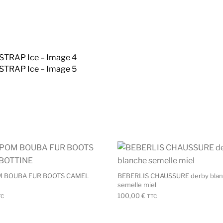
rs variations. Les options peuvent être choisies sur la page d
Ce produit a plusieurs variations. Les o
 BOUBA FUR BOOTS CAMEL
BEBERLIS CHAUSSURE derby bla
semelle miel
100,00
€
TC
TTC