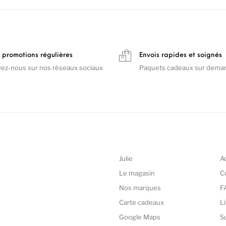
 promotions régulières
Envois rapides et soignés
vez-nous sur nos réseaux sociaux
Paquets cadeaux sur dema
Julie
A
Le magasin
C
Nos marques
F
Carte cadeaux
L
Google Maps
S