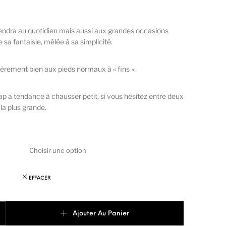
endra au quotidien mais aussi aux grandes occasions
 sa fantaisie, mélée à sa simplicité.
ièrement bien aux pieds normaux à « fins ».
ap a tendance à chausser petit, si vous hésitez entre deux
la plus grande.
EFFACER
 D'API POPPY AIR PUR STRAP Ice
Ajouter Au Panier