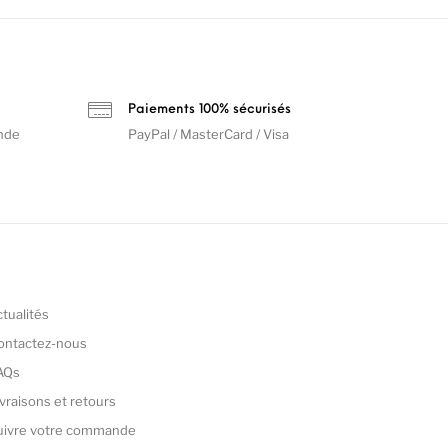
Paiements 100% sécurisés
nde
PayPal / MasterCard / Visa
ctualités
ontactez-nous
AQs
ivraisons et retours
uivre votre commande