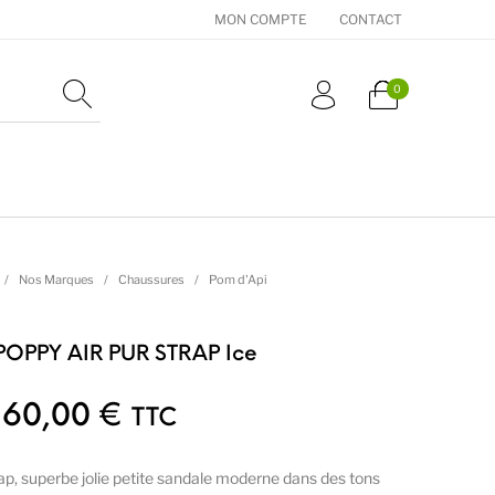
MON COMPTE
CONTACT
0
essoires
Cadeaux
Nos Marques
/
Nos Marques
/
Chaussures
/
Pom d'Api
POPPY AIR PUR STRAP Ice
Le prix initial était : 75,00 €.
Le prix actuel est : 60,00
60,00
€
TTC
ap, superbe jolie petite sandale moderne dans des tons