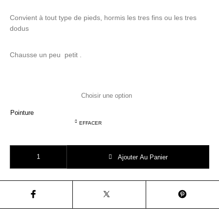
Convient à tout type de pieds, hormis les tres fins ou les tres
dodus
Chausse un peu petit .
Pointure
EFFACER
quantité de POM D'API POPPY DADDY velours blue sandale mixte
Ajouter Au Panier