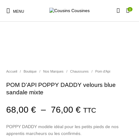
0
MENU
PROMO !
Nouveautés
Promotions
Chaussures
Vêtements Filles
Accueil
/
Boutique
/
Nos Marques
/
Chaussures
/
Pom d'Api
Vêtements Garçons
Accessoires
Cadeaux
Nos Marques
POM D’API POPPY DADDY velours blue
sandale mixte
Plage de prix :
68,00
€
–
76,00
€
TTC
POPPY DADDY modèle idéal pour les petits pieds de nos
apprentis marcheurs ou les confirmés.