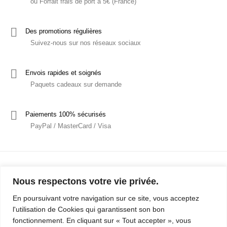
ou Forfait frais de port à 5€ (France)
Des promotions régulières
Suivez-nous sur nos réseaux sociaux
Envois rapides et soignés
Paquets cadeaux sur demande
Paiements 100% sécurisés
PayPal / MasterCard / Visa
Nous respectons votre vie privée.
En poursuivant votre navigation sur ce site, vous acceptez
l'utilisation de Cookies qui garantissent son bon
Mentions Légales
Politique de confidentialité / RGPD
fonctionnement. En cliquant sur « Tout accepter », vous