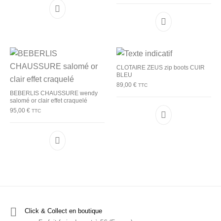
Ce produit a plusieurs variations. Les options p
Ce produit a plu
CLOTAIRE ZEUS zip boots CUIR
BLEU
89,00
€
TTC
BEBERLIS CHAUSSURE wendy
salomé or clair effet craquelé
95,00
€
TTC
Ce produit a plu
Ce produit a plusieurs variations. Les options p
Click & Collect en boutique