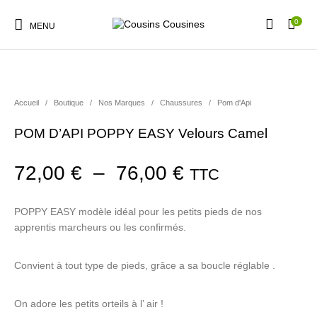
0
MENU
NOUVEAUTÉS
PROMO !
Accueil
/
Boutique
/
Nos Marques
/
Chaussures
/
Pom d'Api
POM D’API POPPY EASY Velours Camel
Nouveautés
Promotions
Chaussures
Vêtements Filles
Plage de prix :
72,00
€
–
76,00
€
TTC
Vêtements Garçons
Accessoires
Cadeaux
Nos Marques
POPPY EASY modèle idéal pour les petits pieds de nos
apprentis marcheurs ou les confirmés.
Convient à tout type de pieds, grâce a sa boucle réglable .
On adore les petits orteils à l’ air !