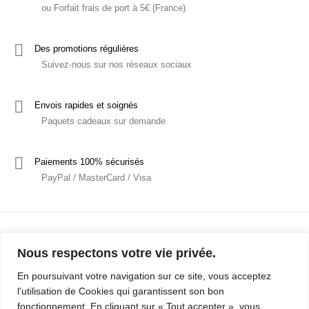
ou Forfait frais de port à 5€ (France)
Des promotions régulières
Suivez-nous sur nos réseaux sociaux
Envois rapides et soignés
Paquets cadeaux sur demande
Paiements 100% sécurisés
PayPal / MasterCard / Visa
Nous respectons votre vie privée.
En poursuivant votre navigation sur ce site, vous acceptez
l'utilisation de Cookies qui garantissent son bon
Mentions Légales
Politique de confidentialité / RGPD
fonctionnement. En cliquant sur « Tout accepter », vous