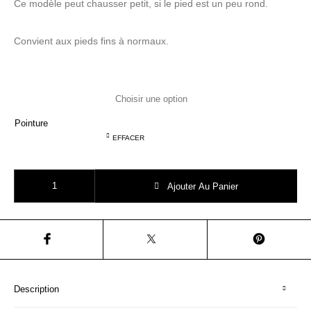
Ce modèle peut chausser petit, si le pied est un peu rond.
Convient aux pieds fins à normaux.
Pointure
EFFACER
quantité de POM D'API stand up bottine premiers pas nougat
Ajouter Au Panier
Description