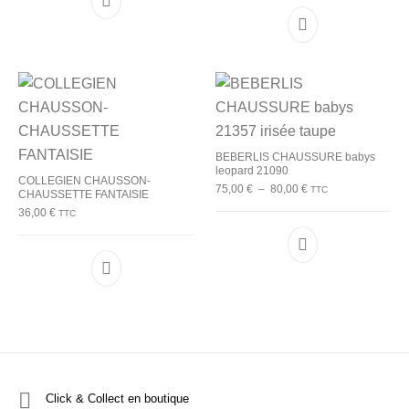
Ce produit a plusieurs variations. Les options p
Ce produit a plu
BEBERLIS CHAUSSURE babys
leopard 21090
COLLEGIEN CHAUSSON-
Plage de prix : 75,00
75,00
€
–
80,00
€
TTC
CHAUSSETTE FANTAISIE
36,00
€
TTC
Ce produit a plu
Ce produit a plusieurs variations. Les options p
Click & Collect en boutique