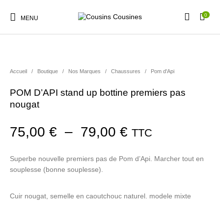
0
MENU
Accueil
/
Boutique
/
Nos Marques
/
Chaussures
/
Pom d'Api
POM D’API stand up bottine premiers pas
Nouveautés
Promotions
Chaussures
Vêtements Filles
nougat
Plage de prix :
75,00
€
–
79,00
€
TTC
Vêtements Garçons
Accessoires
Cadeaux
Nos Marques
Superbe nouvelle premiers pas de Pom d’Api. Marcher tout en
souplesse (bonne souplesse).
Cuir nougat, semelle en caoutchouc naturel. modele mixte