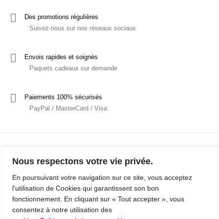
Des promotions régulières
Suivez-nous sur nos réseaux sociaux
Envois rapides et soignés
Paquets cadeaux sur demande
Paiements 100% sécurisés
PayPal / MasterCard / Visa
Nous respectons votre vie privée.
En poursuivant votre navigation sur ce site, vous acceptez
l'utilisation de Cookies qui garantissent son bon
Mentions Légales
Politique de confidentialité / RGPD
fonctionnement. En cliquant sur « Tout accepter », vous
consentez à notre utilisation des
Conditions Générales de Vente