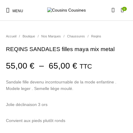
0
MENU
Accueil
/
Boutique
/
Nos Marques
/
Chaussures
/
Reqins
REQINS SANDALES filles maya mix metal
Nouveautés
Promotions
Chaussures
Vêtements Filles
Plage de prix :
55,00
€
–
65,00
€
TTC
Vêtements Garçons
Accessoires
Cadeaux
Nos Marques
Sandale fille devenu incontournable de la mode enfantine .
Modele leger . Semelle liége moulé.
Jolie déclinaison 3 ors
Convient aux pieds plutôt ronds