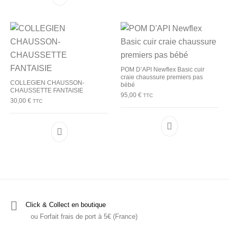
POM D’API Newflex Basic cuir
craie chaussure premiers pas
COLLEGIEN CHAUSSON-
bébé
CHAUSSETTE FANTAISIE
95,00
€
TTC
30,00
€
TTC
Ce produit a plu
Ce produit a plusieurs variations. Les options p
Click & Collect en boutique
ou Forfait frais de port à 5€ (France)