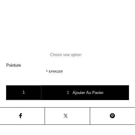
Pointure
EFFACER
quantité de SHOOPOM joggy scratch sun agave
Ajouter Au Panier