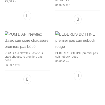
METALLISE
95,00
€
TTC
85,00
€
TTC
Ce produit a plusieurs variations. Les options p
Ce produit a plu
POM D’API Newflex Basic cuir
BEBERLIS BOTTINE premier pas
craie chaussure premiers pas
cuir nubuck rouge
bébé
80,00
€
TTC
95,00
€
TTC
Ce produit a plu
Ce produit a plusieurs variations. Les options p