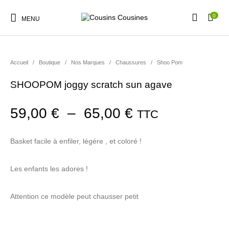
0
MENU
Accueil
/
Boutique
/
Nos Marques
/
Chaussures
/
Shoo Pom
SHOOPOM joggy scratch sun agave
Nouveautés
Promotions
Chaussures
Vêtements Filles
Plage de prix :
59,00
€
–
65,00
€
TTC
Vêtements Garçons
Accessoires
Cadeaux
Nos Marques
Basket facile à enfiler, légére , et coloré !
Les enfants les adores !
Attention ce modèle peut chausser petit