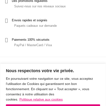
Des promotions régulières
Suivez-nous sur nos réseaux sociaux
Envois rapides et soignés
Paquets cadeaux sur demande
Paiements 100% sécurisés
PayPal / MasterCard / Visa
Nous respectons votre vie privée.
En poursuivant votre navigation sur ce site, vous acceptez
l'utilisation de Cookies qui garantissent son bon
Mentions Légales
Politique de confidentialité / RGPD
fonctionnement. En cliquant sur « Tout accepter », vous
consentez à notre utilisation des
Conditions Générales de Vente
cookies.
Politique relative aux cookies
© 2019 - Cousins & Cousines