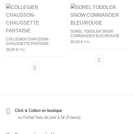
SOREL TODDLER SNOW
COMMANDER BLEU/ROUGE
COLLEGIEN CHAUSSON-
60,00
€
TTC
CHAUSSETTE FANTAISIE
36,00
€
TTC
Ce produit a plu
Ce produit a plusieurs variations. Les options p
Click & Collect en boutique
ou Forfait frais de port à 5€ (France)