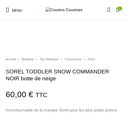
0
MENU
Nouveautés
Promotions
Chaussures
Vêtements Filles
Accueil
/
Boutique
/
Nos Marques
/
Chaussures
/
Sorel
SOREL TODDLER SNOW COMMANDER
Vêtements Garçons
Accessoires
Cadeaux
Nos Marques
NOIR botte de neige
60,00
€
TTC
Incontournable de la marque Sorel pour les plus petits petons