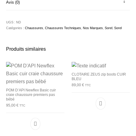
Avis (0)
UGS :
ND
Catégories :
Chaussures
,
Chaussures Techniques
,
Nos Marques
,
Sorel
,
Sorel
Produits similaires
CLOTAIRE ZEUS zip boots CUIR
BLEU
89,00
€
TTC
POM D’API Newflex Basic cuir
craie chaussure premiers pas
bébé
95,00
€
TTC
Ce produit a plu
Ce produit a plusieurs variations. Les options p