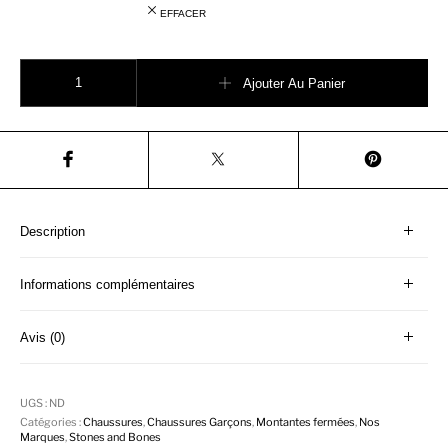
EFFACER
quantité de STONES AND BONES 4476 rento rope velcros
Ajouter Au Panier
Description
Informations complémentaires
Avis (0)
UGS :
ND
Catégories :
Chaussures
,
Chaussures Garçons
,
Montantes fermées
,
Nos
Marques
,
Stones and Bones