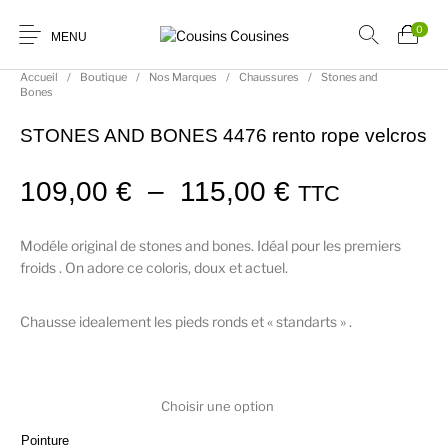
0
MENU
Accueil
/
Boutique
/
Nos Marques
/
Chaussures
/
Stones and
Bones
STONES AND BONES 4476 rento rope velcros
Plage de pri
109,00
€
–
115,00
€
TTC
Nouveautés
Promotions
Chaussures
Vêtements Filles
Modéle original de stones and bones. Idéal pour les premiers
froids . On adore ce coloris, doux et actuel.
Vêtements Garçons
Accessoires
Cadeaux
Nos Marques
Chausse idealement les pieds ronds et « standarts » .
Pointure