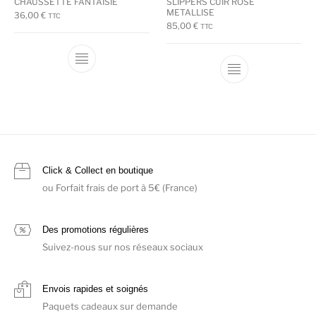
CHAUSSETTE FANTAISIE
SLIPPERS CUIR ROSE
METALLISE
36,00
€
TTC
85,00
€
TTC
Ce produit a plusieurs variations. Les options
Ce produit a plu
Click & Collect en boutique
ou Forfait frais de port à 5€ (France)
Des promotions régulières
Suivez-nous sur nos réseaux sociaux
Envois rapides et soignés
Paquets cadeaux sur demande