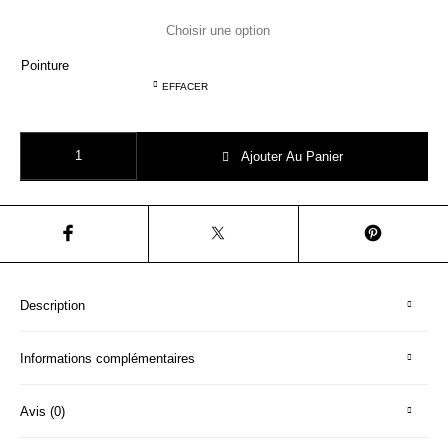
Pointure
EFFACER
quantité de STONES AND BONES 4966 ravid glitter écru platine chaussu
Ajouter Au Panier
Description
Informations complémentaires
Avis (0)