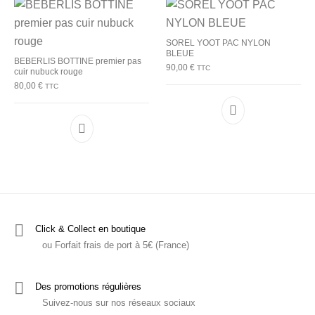
SOREL YOOT PAC NYLON
BLEUE
BEBERLIS BOTTINE premier pas
90,00
€
TTC
cuir nubuck rouge
80,00
€
TTC
Ce produit a plu
Ce produit a plusieurs variations. Les options p
Click & Collect en boutique
ou Forfait frais de port à 5€ (France)
Des promotions régulières
Suivez-nous sur nos réseaux sociaux