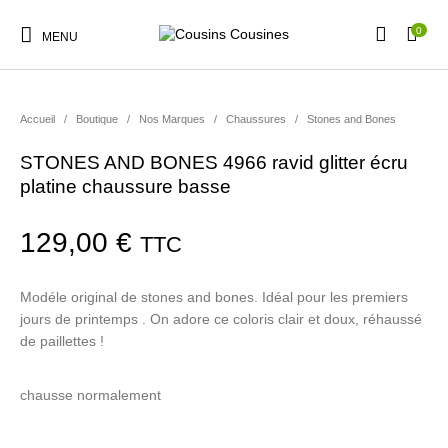
0
MENU
Accueil
/
Boutique
/
Nos Marques
/
Chaussures
/
Stones and Bones
STONES AND BONES 4966 ravid glitter écru
platine chaussure basse
Nouveautés
Promotions
Chaussures
Vêtements Filles
129,00
€
TTC
Vêtements Garçons
Accessoires
Cadeaux
Nos Marques
Modéle original de stones and bones. Idéal pour les premiers
jours de printemps . On adore ce coloris clair et doux, réhaussé
de paillettes !
chausse normalement