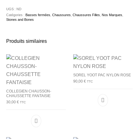
UGS :
ND
Catégories :
Basses fermées
,
Chaussures
,
Chaussures Filles
,
Nos Marques
,
Stones and Bones
Produits similaires
SOREL YOOT PAC NYLON ROSE
90,00
€
TTC
COLLEGIEN CHAUSSON-
CHAUSSETTE FANTAISIE
30,00
€
TTC
Ce produit a plu
Ce produit a plusieurs variations. Les options p