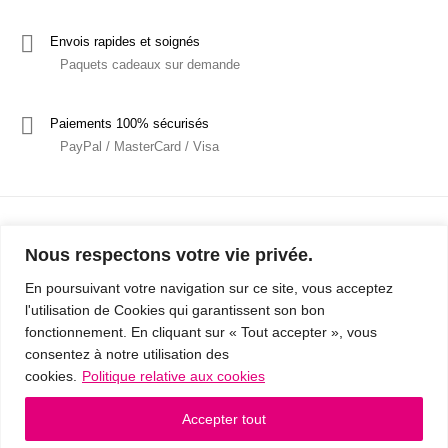
Envois rapides et soignés
Paquets cadeaux sur demande
Paiements 100% sécurisés
PayPal / MasterCard / Visa
Nous respectons votre vie privée.
En poursuivant votre navigation sur ce site, vous acceptez
l'utilisation de Cookies qui garantissent son bon
Mentions Légales
Politique de confidentialité / RGPD
fonctionnement. En cliquant sur « Tout accepter », vous
consentez à notre utilisation des
Conditions Générales de Vente
cookies.
Politique relative aux cookies
© 2019 - Cousins & Cousines
- Créé avec ♥ à Nancy par HANDCRAFTED -
Accepter tout