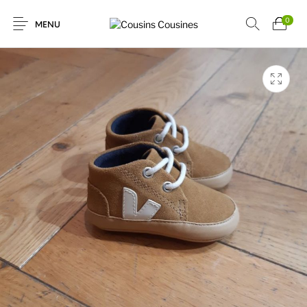
0
MENU
Nouveautés
Promotions
Chaussures
Vêtements Filles
Vêtements
Accessoires
Cadeaux
Nos Marques
Garçons