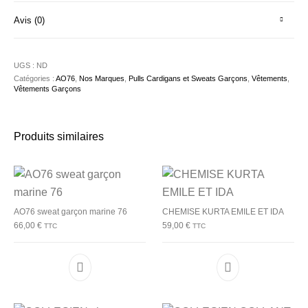
Avis (0)
UGS :
ND
Catégories :
AO76
,
Nos Marques
,
Pulls Cardigans et Sweats Garçons
,
Vêtements
,
Vêtements Garçons
Produits similaires
AO76 sweat garçon marine 76
CHEMISE KURTA EMILE ET IDA
66,00
€
59,00
€
TTC
TTC
Ce produit a plusieurs variations. Les options p
Ce produit a plu