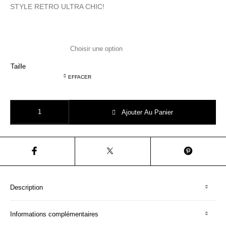
STYLE RETRO ULTRA CHIC!
Taille
EFFACER
quantité de AO76 ROBE LAINE MEDORA DRESS DARK GREY vetement f
Ajouter Au Panier
Description
Informations complémentaires