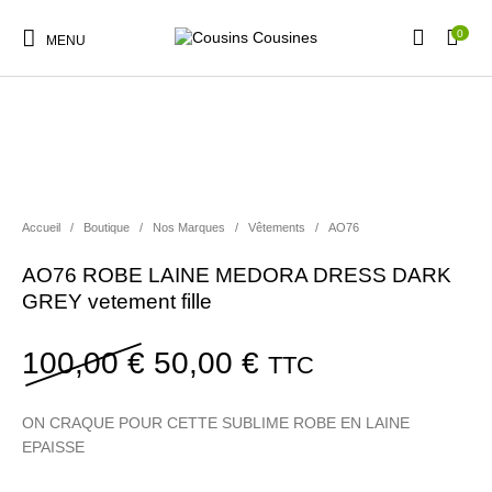
0
MENU
PROMO !
Nouveautés
Promotions
Chaussures
Vêtements Filles
Accueil
/
Boutique
/
Nos Marques
/
Vêtements
/
AO76
AO76 ROBE LAINE MEDORA DRESS DARK
Vêtements Garçons
Accessoires
Cadeaux
Nos Marques
GREY vetement fille
Le prix initial était : 100,
Le prix actuel es
100,00
€
50,00
€
TTC
ON CRAQUE POUR CETTE SUBLIME ROBE EN LAINE
EPAISSE