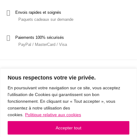
Envois rapides et soignés
Paquets cadeaux sur demande
Paiements 100% sécurisés
PayPal / MasterCard / Visa
Nous respectons votre vie privée.
En poursuivant votre navigation sur ce site, vous acceptez
l'utilisation de Cookies qui garantissent son bon
Mentions Légales
Politique de confidentialité / RGPD
fonctionnement. En cliquant sur « Tout accepter », vous
consentez à notre utilisation des
Conditions Générales de Vente
cookies.
Politique relative aux cookies
© 2019 - Cousins & Cousines
- Créé avec ♥ à Nancy par HANDCRAFTED -
Accepter tout