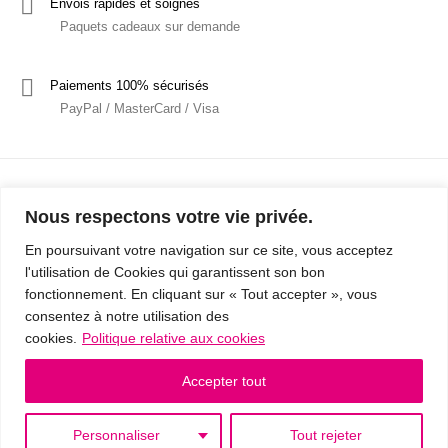
Envois rapides et soignés
Paquets cadeaux sur demande
Paiements 100% sécurisés
PayPal / MasterCard / Visa
Nous respectons votre vie privée.
En poursuivant votre navigation sur ce site, vous acceptez
l'utilisation de Cookies qui garantissent son bon
Mentions Légales
Politique de confidentialité / RGPD
fonctionnement. En cliquant sur « Tout accepter », vous
consentez à notre utilisation des
Conditions Générales de Vente
cookies.
Politique relative aux cookies
© 2019 - Cousins & Cousines
- Créé avec ♥ à Nancy par HANDCRAFTED -
Accepter tout
Personnaliser
Tout rejeter