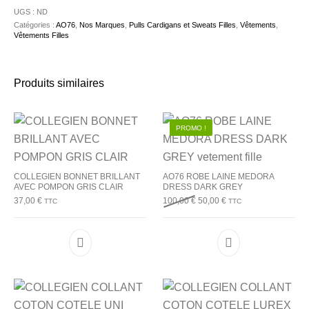
UGS :
ND
Catégories :
AO76
,
Nos Marques
,
Pulls Cardigans et Sweats Filles
,
Vêtements
,
Vêtements Filles
Produits similaires
PROMO !
COLLEGIEN BONNET BRILLANT
AO76 ROBE LAINE MEDORA
AVEC POMPON GRIS CLAIR
DRESS DARK GREY
Le prix initial était : 100,00 €.
Le prix actuel est : 50,
37,00
€
100,00
€
50,00
€
TTC
TTC
Ce produit a plusieurs variations. Les options p
Ce produit a plu