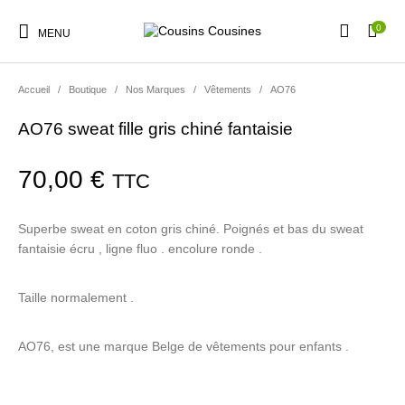
0
MENU
Accueil
/
Boutique
/
Nos Marques
/
Vêtements
/
AO76
AO76 sweat fille gris chiné fantaisie
Nouveautés
Promotions
Chaussures
Vêtements Filles
70,00
€
TTC
Superbe sweat en coton gris chiné. Poignés et bas du sweat
Vêtements Garçons
Accessoires
Cadeaux
Nos Marques
fantaisie écru , ligne fluo . encolure ronde .
Taille normalement .
AO76, est une marque Belge de vêtements pour enfants .