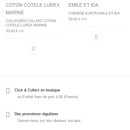
CHEMISE KURTA EMILE ET IDA
59,00
€
TTC
COLLEGIEN COLLANT COTON
COTELE LUREX MARINE
33,00
€
TTC
Ce produit a plu
Ce produit a plusieurs variations. Les options p
Click & Collect en boutique
ou Forfait frais de port à 5€ (France)
Des promotions régulières
Suivez-nous sur nos réseaux sociaux