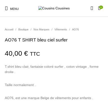
0
MENU
Accueil
/
Boutique
/
Nos Marques
/
Vêtements
/
AO76
AO76 T SHIRT bleu ciel surfer
Nouveautés
Promotions
Chaussures
Vêtements Filles
40,00
€
TTC
Vêtements Garçons
Accessoires
Cadeaux
Nos Marques
T.shirt bleu clair, fantaisie coloré surfer , coton vintage , forme
droite .
Taille normalement .
AO76, est une marque Belge de vêtements pour enfants .