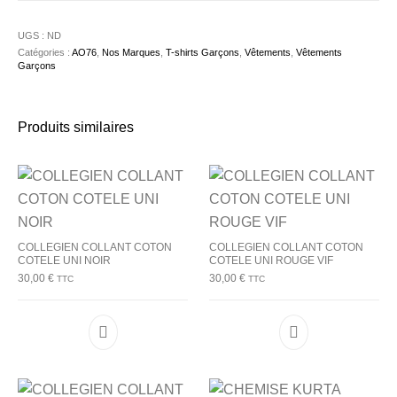
UGS :
ND
Catégories :
AO76
,
Nos Marques
,
T-shirts Garçons
,
Vêtements
,
Vêtements
Garçons
Produits similaires
COLLEGIEN COLLANT COTON
COLLEGIEN COLLANT COTON
COTELE UNI NOIR
COTELE UNI ROUGE VIF
30,00
€
30,00
€
TTC
TTC
Ce produit a plusieurs variations. Les options p
Ce produit a plu