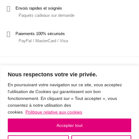
Envois rapides et soignés
Paquets cadeaux sur demande
Paiements 100% sécurisés
PayPal / MasterCard / Visa
Nous respectons votre vie privée.
En poursuivant votre navigation sur ce site, vous acceptez
l'utilisation de Cookies qui garantissent son bon
Mentions Légales
Politique de confidentialité / RGPD
fonctionnement. En cliquant sur « Tout accepter », vous
consentez à notre utilisation des
Conditions Générales de Vente
cookies.
Politique relative aux cookies
© 2019 - Cousins & Cousines
- Créé avec ♥ à Nancy par HANDCRAFTED -
Accepter tout