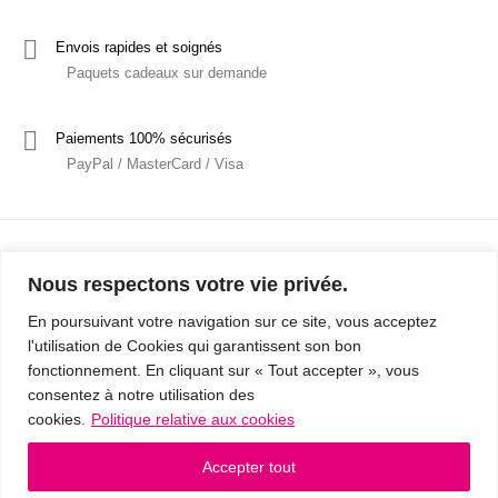
Envois rapides et soignés
Paquets cadeaux sur demande
Paiements 100% sécurisés
PayPal / MasterCard / Visa
Nous respectons votre vie privée.
En poursuivant votre navigation sur ce site, vous acceptez
l'utilisation de Cookies qui garantissent son bon
Mentions Légales
Politique de confidentialité / RGPD
fonctionnement. En cliquant sur « Tout accepter », vous
consentez à notre utilisation des
Conditions Générales de Vente
cookies.
Politique relative aux cookies
© 2019 - Cousins & Cousines
- Créé avec ♥ à Nancy par HANDCRAFTED -
Accepter tout