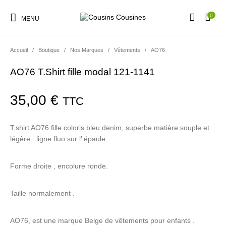
0
MENU
Accueil
/
Boutique
/
Nos Marques
/
Vêtements
/
AO76
AO76 T.Shirt fille modal 121-1141
Nouveautés
Promotions
Chaussures
Vêtements Filles
35,00
€
TTC
T.shirt AO76 fille coloris bleu denim, superbe matière souple et
Vêtements Garçons
Accessoires
Cadeaux
Nos Marques
légère . ligne fluo sur l’ épaule .
Forme droite , encolure ronde.
Taille normalement .
AO76, est une marque Belge de vêtements pour enfants .