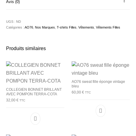
Avis (0)
UGS :
ND
Catégories :
AO76
,
Nos Marques
,
T-shirts Filles
,
Vêtements
,
Vêtements Filles
Produits similaires
AO76 sweat fille éponge vintage
bleu
COLLEGIEN BONNET BRILLANT
60,00
€
TTC
AVEC POMPON TERRA-COTA
32,00
€
TTC
Ce produit a plu
Ce produit a plusieurs variations. Les options p