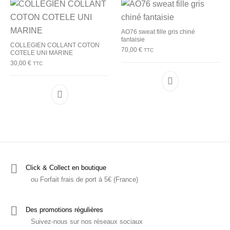
AO76 sweat fille gris chiné
fantaisie
COLLEGIEN COLLANT COTON
70,00
€
TTC
COTELE UNI MARINE
30,00
€
TTC
Ce produit a plu
Ce produit a plusieurs variations. Les options p
Click & Collect en boutique
ou Forfait frais de port à 5€ (France)
Des promotions régulières
Suivez-nous sur nos réseaux sociaux