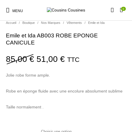
0
MENU
PROMO !
Accueil
/
Boutique
/
Nos Marques
/
Vêtements
/
Emile et Ida
Emile et Ida AB003 ROBE EPONGE
CANICULE
Nouveautés
Promotions
Chaussures
Vêtements Filles
Le prix initial était : 85,00
Le prix actuel est 
85,00
€
51,00
€
TTC
Jolie robe forme ample.
Vêtements Garçons
Accessoires
Cadeaux
Nos Marques
Robe en éponge fluide avec une encolure absolument sublime
Taille normalement .