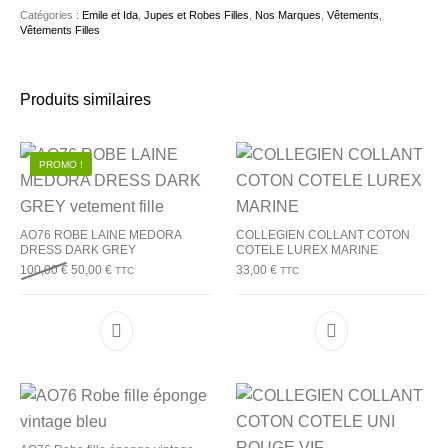
Catégories :
Emile et Ida
,
Jupes et Robes Filles
,
Nos Marques
,
Vêtements
,
Vêtements Filles
Produits similaires
PROMO !
AO76 ROBE LAINE MEDORA
COLLEGIEN COLLANT COTON
DRESS DARK GREY
COTELE LUREX MARINE
Le prix initial était : 100,00 €.
Le prix actuel est : 50,00 €.
100,00
€
50,00
€
33,00
€
TTC
TTC
Ce produit a plusieurs variations. Les options p
Ce produit a plu