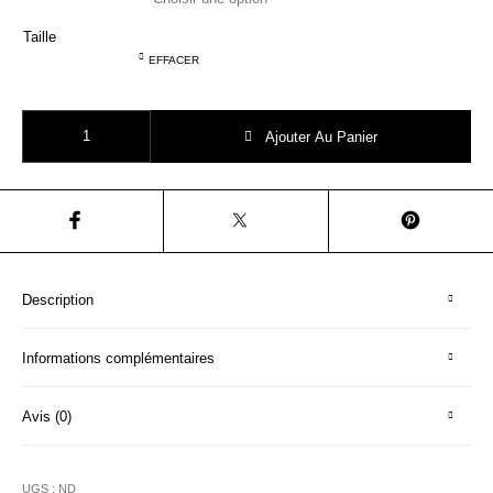
Taille
EFFACER
quantité de Emile et Ida AB003 ROBE EPONGE CANICULE
Ajouter Au Panier
Description
Informations complémentaires
Avis (0)
UGS :
ND