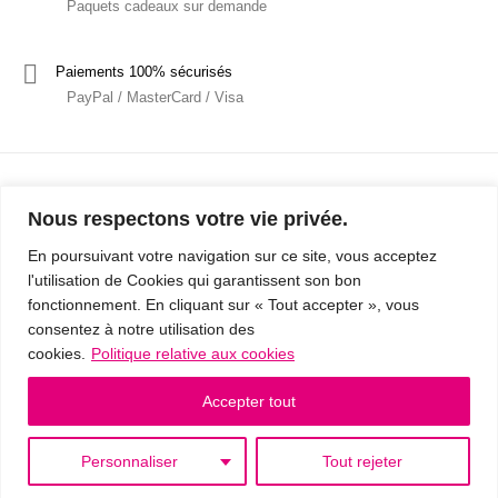
Paquets cadeaux sur demande
Paiements 100% sécurisés
PayPal / MasterCard / Visa
Nous respectons votre vie privée.
En poursuivant votre navigation sur ce site, vous acceptez
l'utilisation de Cookies qui garantissent son bon
Mentions Légales
Politique de confidentialité / RGPD
fonctionnement. En cliquant sur « Tout accepter », vous
consentez à notre utilisation des
Conditions Générales de Vente
cookies.
Politique relative aux cookies
© 2019 - Cousins & Cousines
- Créé avec ♥ à Nancy par HANDCRAFTED -
Accepter tout
Personnaliser
Tout rejeter