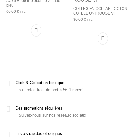
AO76 Robe fille éponge vintage
bleu
COLLEGIEN COLLANT COTON
66,00
€
TTC
COTELE UNI ROUGE VIF
30,00
€
TTC
Ce produit a plusieurs variations. Les options p
Ce produit a plu
Click & Collect en boutique
ou Forfait frais de port à 5€ (France)
Des promotions régulières
Suivez-nous sur nos réseaux sociaux
Envois rapides et soignés