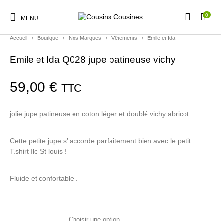
0
MENU
Accueil
/
Boutique
/
Nos Marques
/
Vêtements
/
Emile et Ida
Emile et Ida Q028 jupe patineuse vichy
59,00
€
TTC
Nouveautés
Promotions
Chaussures
Vêtements Filles
jolie jupe patineuse en coton léger et doublé vichy abricot .
Vêtements Garçons
Accessoires
Cadeaux
Nos Marques
Cette petite jupe s’ accorde parfaitement bien avec le petit
T.shirt Ile St louis !
Fluide et confortable .