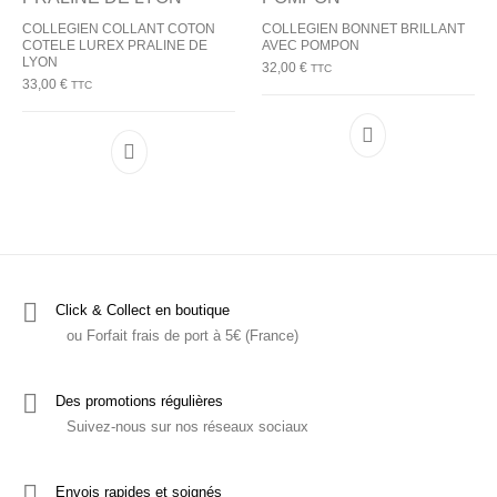
COLLEGIEN COLLANT COTON
COLLEGIEN BONNET BRILLANT
COTELE LUREX PRALINE DE
AVEC POMPON
LYON
32,00
€
TTC
33,00
€
TTC
Ce produit a plu
Ce produit a plusieurs variations. Les options p
Click & Collect en boutique
ou Forfait frais de port à 5€ (France)
Des promotions régulières
Suivez-nous sur nos réseaux sociaux
Envois rapides et soignés