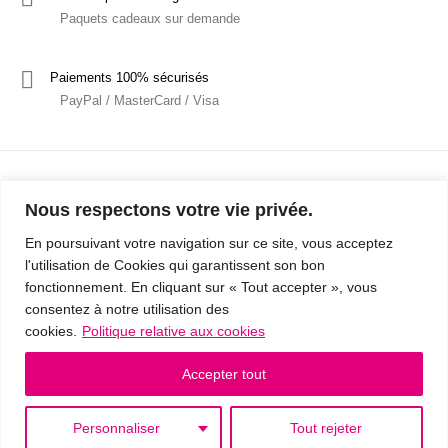
Paquets cadeaux sur demande
Paiements 100% sécurisés
PayPal / MasterCard / Visa
Nous respectons votre vie privée.
En poursuivant votre navigation sur ce site, vous acceptez
l'utilisation de Cookies qui garantissent son bon
Mentions Légales
Politique de confidentialité / RGPD
fonctionnement. En cliquant sur « Tout accepter », vous
consentez à notre utilisation des
Conditions Générales de Vente
cookies.
Politique relative aux cookies
© 2019 - Cousins & Cousines
- Créé avec ♥ à Nancy par HANDCRAFTED -
Accepter tout
Personnaliser
Tout rejeter