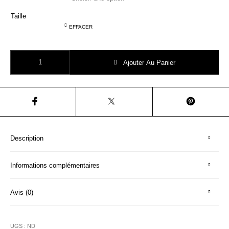
Taille
EFFACER
quantité de Emile et Ida Q028 jupe patineuse vichy
Ajouter Au Panier
Description
Informations complémentaires
Avis (0)
UGS :
ND