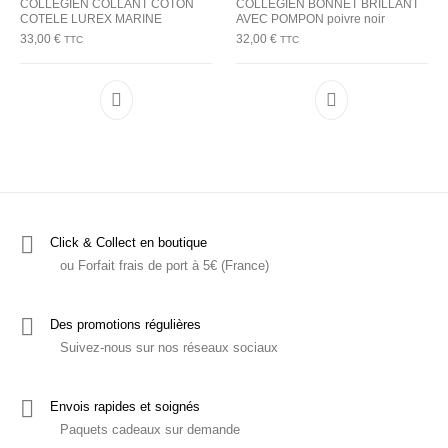
COLLEGIEN COLLANT COTON
COLLEGIEN BONNET BRILLANT
COTELE LUREX MARINE
AVEC POMPON poivre noir
33,00
€
32,00
€
TTC
TTC
Ce produit a plusieurs variations. Les options p
Ce produit a plu
Click & Collect en boutique
ou Forfait frais de port à 5€ (France)
Des promotions régulières
Suivez-nous sur nos réseaux sociaux
Envois rapides et soignés
Paquets cadeaux sur demande