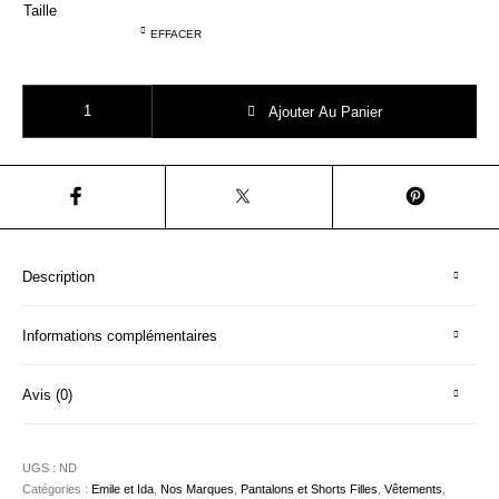
Taille
EFFACER
quantité de Emile et Ida short fleurs vieux rose
Ajouter Au Panier
Description
Informations complémentaires
Avis (0)
UGS :
ND
Catégories :
Emile et Ida
,
Nos Marques
,
Pantalons et Shorts Filles
,
Vêtements
,