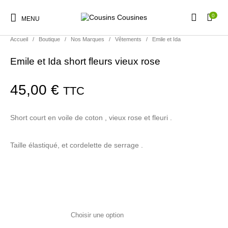
0
MENU
Accueil
/
Boutique
/
Nos Marques
/
Vêtements
/
Emile et Ida
Emile et Ida short fleurs vieux rose
45,00
€
TTC
Nouveautés
Promotions
Chaussures
Vêtements Filles
Short court en voile de coton , vieux rose et fleuri .
Vêtements Garçons
Accessoires
Cadeaux
Nos Marques
Taille élastiqué, et cordelette de serrage .