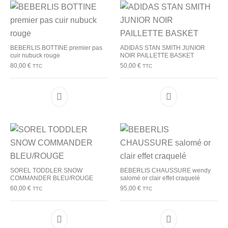
BEBERLIS BOTTINE premier pas
ADIDAS STAN SMITH JUNIOR
cuir nubuck rouge
NOIR PAILLETTE BASKET
80,00
€
50,00
€
TTC
TTC
Ce produit a plusieurs variations. Les options p
Ce produit a plu
SOREL TODDLER SNOW
BEBERLIS CHAUSSURE wendy
COMMANDER BLEU/ROUGE
salomé or clair effet craquelé
60,00
€
95,00
€
TTC
TTC
Ce produit a plusieurs variations. Les options p
Ce produit a plu