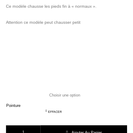
Ce modèle chausse les pieds fin à « normaux ».
Attention ce modèle peut chausser petit
Pointure
EFFACER
quantité de SHOOPOM TEAMS jog scratch white and black
Ajouter Au Panier