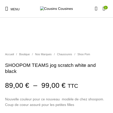
0
MENU
Nouveautés
Promotions
Chaussures
Vêtements Filles
Accueil
/
Boutique
/
Nos Marques
/
Chaussures
/
Shoo Pom
SHOOPOM TEAMS jog scratch white and
Vêtements Garçons
Accessoires
Cadeaux
Nos Marques
black
Plage de prix :
89,00
€
–
99,00
€
TTC
Nouvelle couleur pour ce nouveau modèle de chez shoopom.
Coup de coeur assuré pour les petites filles