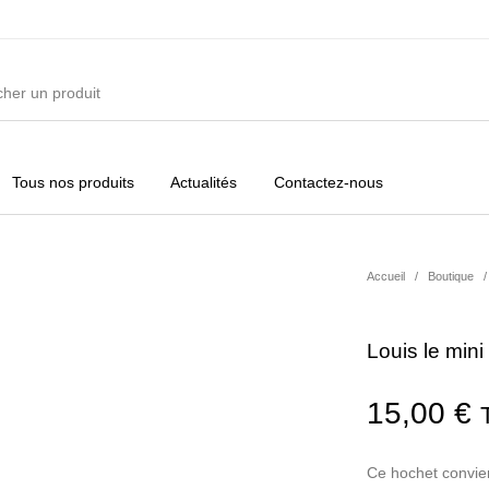
Tous nos produits
Actualités
Contactez-nous
ures
Vêtements Filles
Vêtements Garçons
Acc
Accueil
/
Boutique
/
Louis le min
15,00
€
Ce hochet convien