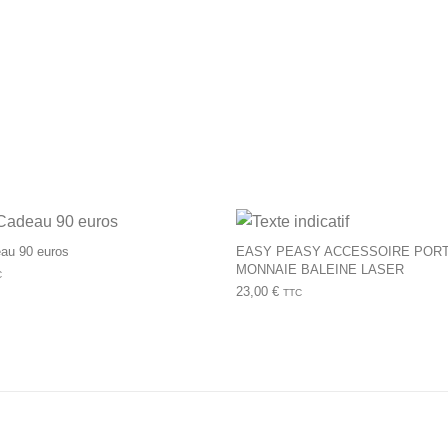
urs variations. Les options peuvent être choisies sur la page du 
au 90 euros
EASY PEASY ACCESSOIRE POR
MONNAIE BALEINE LASER
C
23,00
€
TTC