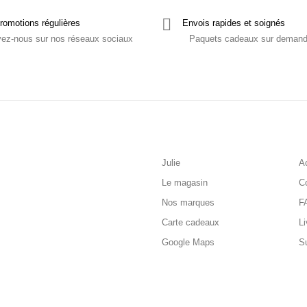
romotions régulières
Envois rapides et soignés
vez-nous sur nos réseaux sociaux
Paquets cadeaux sur deman
Julie
Ac
Le magasin
C
Nos marques
F
Carte cadeaux
Li
Google Maps
S