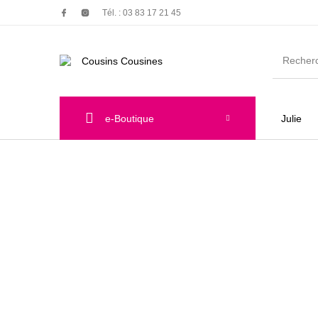
Tél. : 03 83 17 21 45
e-Boutique
Julie
Nouveautés
Promotions
Chauss