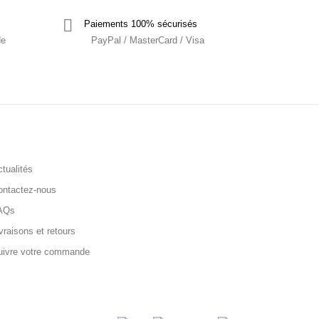
Paiements 100% sécurisés
de
PayPal / MasterCard / Visa
tualités
ontactez-nous
AQs
vraisons et retours
uivre votre commande