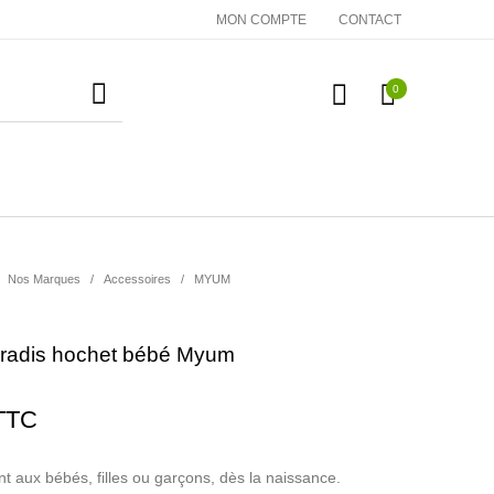
MON COMPTE
CONTACT
0
essoires
Cadeaux
Nos Marques
Nos Marques
/
Accessoires
/
MYUM
i radis hochet bébé Myum
TTC
t aux bébés, filles ou garçons, dès la naissance.