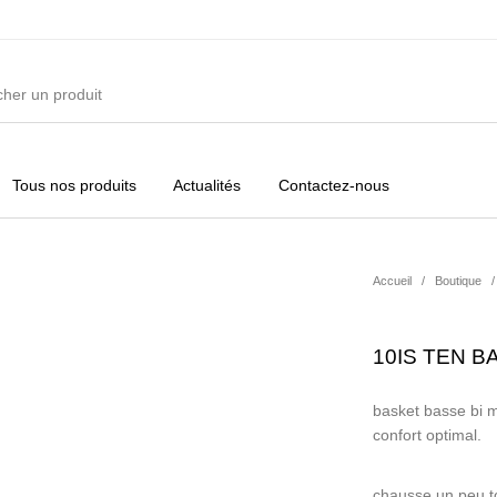
Tous nos produits
Actualités
Contactez-nous
ures
Vêtements Filles
Vêtements Garçons
Acc
Accueil
/
Boutique
/
10IS TEN BA
basket basse bi ma
confort optimal.
chausse un peu t