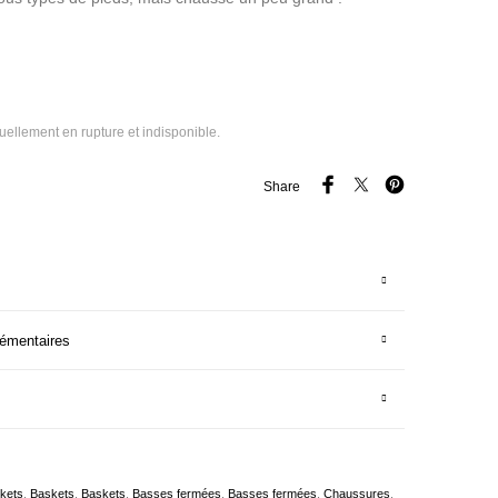
tuellement en rupture et indisponible.
Share
lémentaires
kets
,
Baskets
,
Baskets
,
Basses fermées
,
Basses fermées
,
Chaussures
,