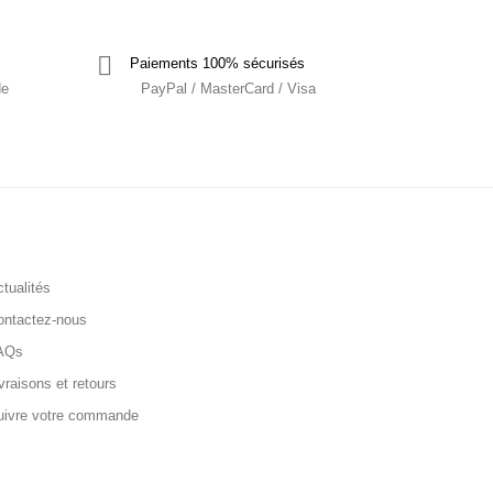
Paiements 100% sécurisés
de
PayPal / MasterCard / Visa
tualités
ontactez-nous
AQs
vraisons et retours
uivre votre commande