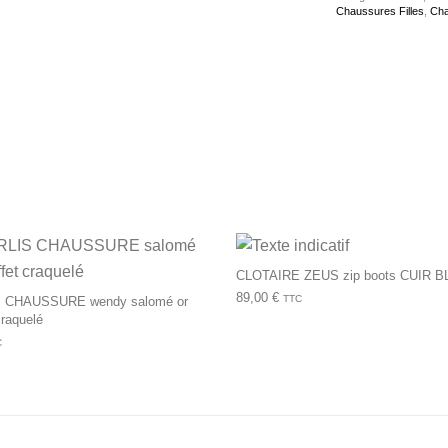
Chaussures Filles
,
Cha
urs variations. Les options peuvent être choisies sur la page du 
Ce produit a plusieurs variations. Les op
CLOTAIRE ZEUS zip boots CUIR B
89,00
€
TTC
 CHAUSSURE wendy salomé or
 craquelé
C