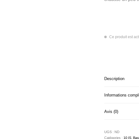
Ce produit est ac
Description
Informations comp
Avis (0)
UGS :
ND
Catégories :
10 IS
,
Bas