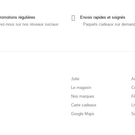
romotions régulières
Envois rapides et soignés
vez-nous sur nos réseaux sociaux
Paquets cadeaux sur deman
Julie
Ac
Le magasin
C
Nos marques
F
Carte cadeaux
Li
Google Maps
S