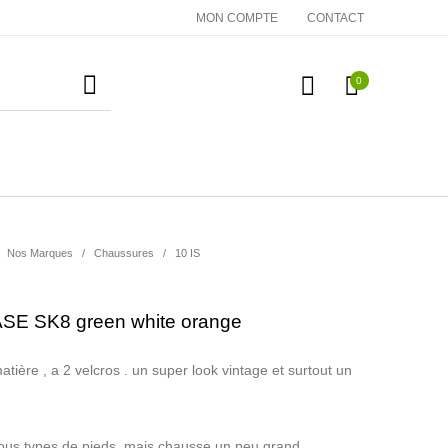
MON COMPTE
CONTACT
0
essoires
Cadeaux
Nos Marques
Nos Marques
/
Chaussures
/
10 IS
SE SK8 green white orange
tière , a 2 velcros . un super look vintage et surtout un
ous types de pieds, mais chausse un peu grand .