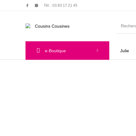
Tél. : 03 83 17 21 45
e-Boutique
Julie
Nouveautés
Promotions
Chauss