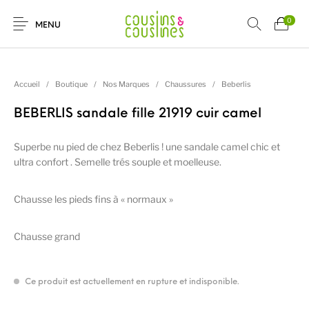
0
MENU
Accueil
/
Boutique
/
Nos Marques
/
Chaussures
/
Beberlis
BEBERLIS sandale fille 21919 cuir camel
Nouveautés
Promotions
Chaussures
Vêtements Filles
Superbe nu pied de chez Beberlis ! une sandale camel chic et
ultra confort . Semelle trés souple et moelleuse.
Vêtements
Accessoires
Cadeaux
Nos Marques
Garçons
Chausse les pieds fins à « normaux »
Chausse grand
Ce produit est actuellement en rupture et indisponible.