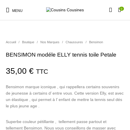
0
MENU
Accueil
/
Boutique
/
Nos Marques
/
Chaussures
/
Bensimon
BENSIMON modéle ELLY tennis toile Petale
Nouveautés
Promotions
Chaussures
Vêtements Filles
35,00
€
TTC
Vêtements Garçons
Accessoires
Cadeaux
Nos Marques
Bensimon marque iconique , qui rappellera certains souvenirs
de jeunesse à certains d’ entre vous. Cette version Elly, est avec
un élastique , qui permet à l’ enfant de mettre la tennis seul dés
le plus jeune age .
Superbe couleur pétillante , tellement passe partout et
tellement Bensimon. Nous vous conseillons de masser avec