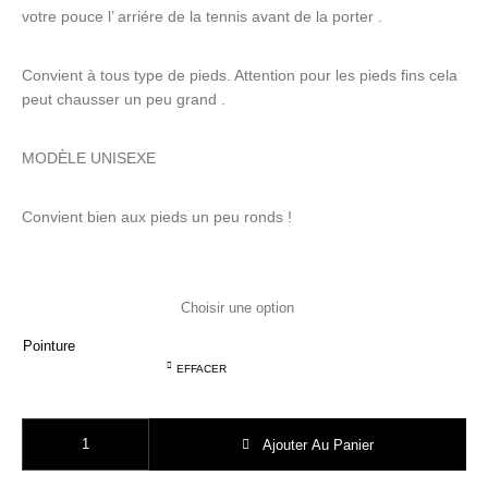
votre pouce l’ arriére de la tennis avant de la porter .
Convient à tous type de pieds. Attention pour les pieds fins cela
peut chausser un peu grand .
MODÈLE UNISEXE
Convient bien aux pieds un peu ronds !
Pointure
EFFACER
quantité de BENSIMON modéle ELLY tennis toile Petale
Ajouter Au Panier