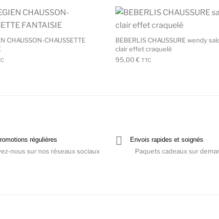
Ce produit a plusieurs variations. Les 
EN CHAUSSON-CHAUSSETTE
BEBERLIS CHAUSSURE wendy sal
E
clair effet craquelé
95,00
€
TC
TTC
romotions régulières
Envois rapides et soignés
vez-nous sur nos réseaux sociaux
Paquets cadeaux sur dema