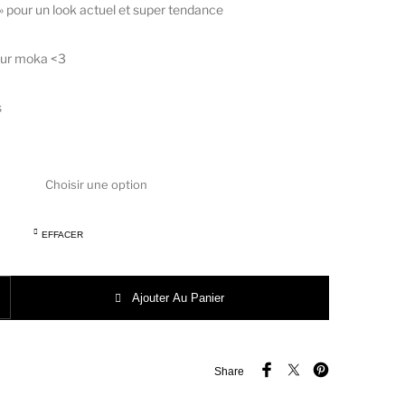
 » pour un look actuel et super tendance
eur moka <3
s
EFFACER
QINS BOOTS KAMPUS WEST PEAU/METAL MOKA
Ajouter Au Panier
Share