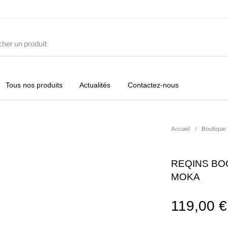
Tous nos produits
Actualités
Contactez-nous
ures
Vêtements Filles
Vêtements Garçons
Acc
Accueil
/
Boutique
REQINS BO
MOKA
119,00
€