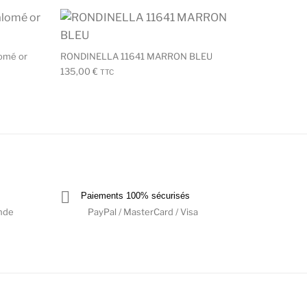
options peuvent être choisies sur la page du produit
Ce produit a plusieurs variations. Les options peuvent être 
Ce produit a plusi
omé or
RONDINELLA 11641 MARRON BLEU
135,00
€
TTC
Paiements 100% sécurisés
nde
PayPal / MasterCard / Visa