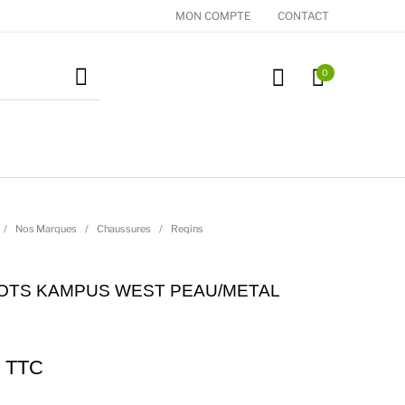
MON COMPTE
CONTACT
0
essoires
Cadeaux
Nos Marques
/
Nos Marques
/
Chaussures
/
Reqins
OTS KAMPUS WEST PEAU/METAL
TTC