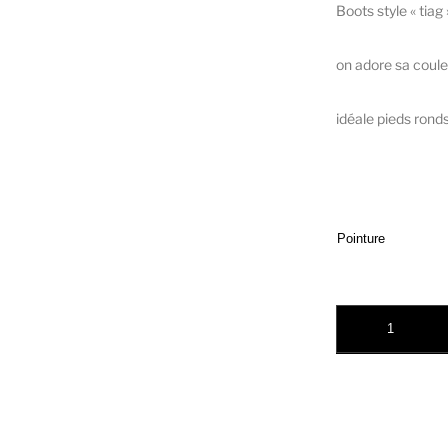
Boots style « tiag
on adore sa coul
idéale pieds rond
Pointure
quantité de RE