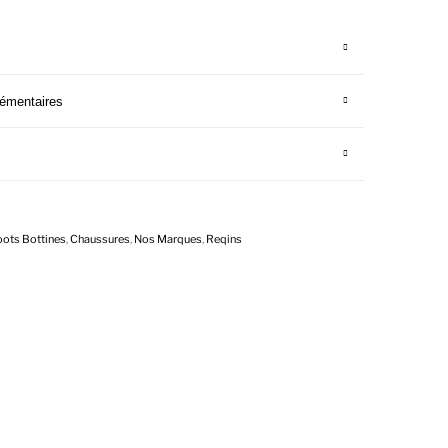
lémentaires
oots Bottines
,
Chaussures
,
Nos Marques
,
Reqins