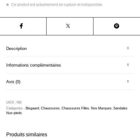
Ce produit est actuellement en rupture et indisponible.
Description
Informations complémentaires
Avis (0)
UGS :
ND
Catégories :
Bisgaard
,
Chaussures
,
Chaussures Filles
,
Nos Marques
,
Sandales
Nus-pieds
Produits similaires