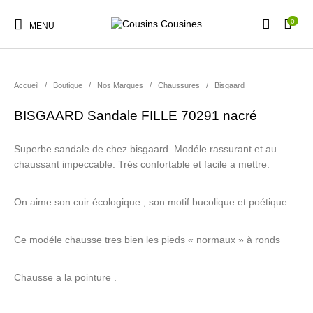
0
MENU
Accueil
/
Boutique
/
Nos Marques
/
Chaussures
/
Bisgaard
BISGAARD Sandale FILLE 70291 nacré
Nouveautés
Promotions
Chaussures
Vêtements Filles
Superbe sandale de chez bisgaard. Modéle rassurant et au
chaussant impeccable. Trés confortable et facile a mettre.
Vêtements Garçons
Accessoires
Cadeaux
Nos Marques
On aime son cuir écologique , son motif bucolique et poétique .
Ce modéle chausse tres bien les pieds « normaux » à ronds
Chausse a la pointure .